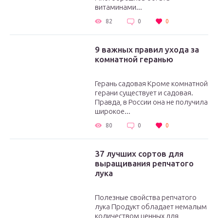
витаминами...
82
0
0
9 важных правил ухода за
комнатной геранью
Герань садовая Кроме комнатной
герани существует и садовая.
Правда, в России она не получила
широкое...
80
0
0
37 лучших сортов для
выращивания репчатого
лука
Полезные свойства репчатого
лука Продукт обладает немалым
количеством ценных для