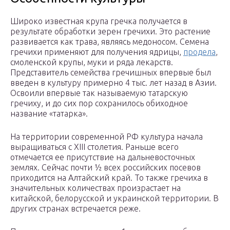
Широко известная крупа гречка получается в
результате обработки зерен гречихи. Это растение
развивается как трава, являясь медоносом. Семена
гречихи применяют для получения ядрицы,
продела
,
смоленской крупы, муки и ряда лекарств.
Представитель семейства гречишных впервые был
введен в культуру примерно 4 тыс. лет назад в Азии.
Освоили впервые так называемую татарскую
гречиху, и до сих пор сохранилось обиходное
название «татарка».
На территории современной РФ культура начала
выращиваться с XIII столетия. Раньше всего
отмечается ее присутствие на дальневосточных
землях. Сейчас почти ½ всех российских посевов
приходится на Алтайский край. То также гречиха в
значительных количествах произрастает на
китайской, белорусской и украинской территории. В
других странах встречается реже.