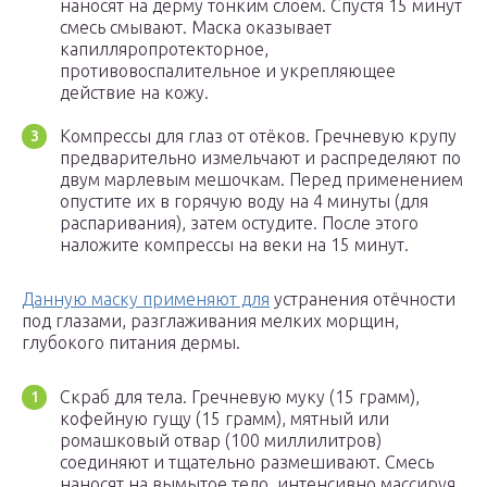
наносят на дерму тонким слоем. Спустя 15 минут
смесь смывают. Маска оказывает
капилляропротекторное,
противовоспалительное и укрепляющее
действие на кожу.
Компрессы для глаз от отёков. Гречневую крупу
предварительно измельчают и распределяют по
двум марлевым мешочкам. Перед применением
опустите их в горячую воду на 4 минуты (для
распаривания), затем остудите. После этого
наложите компрессы на веки на 15 минут.
Данную маску применяют для
устранения отёчности
под глазами, разглаживания мелких морщин,
глубокого питания дермы.
Скраб для тела. Гречневую муку (15 грамм),
кофейную гущу (15 грамм), мятный или
ромашковый отвар (100 миллилитров)
соединяют и тщательно размешивают. Смесь
наносят на вымытое тело, интенсивно массируя