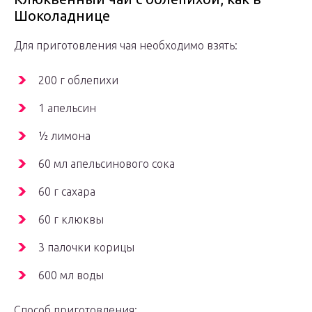
Шоколаднице
Для приготовления чая необходимо взять:
200 г облепихи
1 апельсин
½ лимона
60 мл апельсинового сока
60 г сахара
60 г клюквы
3 палочки корицы
600 мл воды
Способ приготовления: