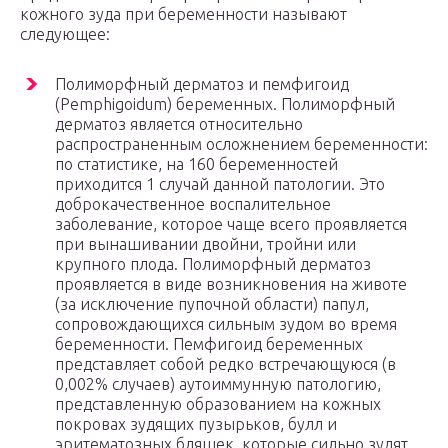
кожного зуда при беременности называют
следующее:
Полиморфный дерматоз и пемфигоид
(Pemphigoidum) беременных. Полиморфный
дерматоз является относительно
распространенным осложнением беременности:
по статистике, на 160 беременностей
приходится 1 случай данной патологии. Это
доброкачественное воспалительное
заболевание, которое чаще всего проявляется
при вынашивании двойни, тройни или
крупного плода. Полиморфный дерматоз
проявляется в виде возникновения на животе
(за исключение пупочной области) папул,
сопровождающихся сильным зудом во время
беременности. Пемфигоид беременных
представляет собой редко встречающуюся (в
0,002% случаев) аутоиммунную патологию,
представленную образованием на кожных
покровах зудящих пузырьков, булл и
эритематозных бляшек, которые сильно зудят.