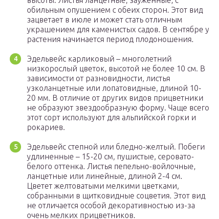
высоты. Листья ланцетные, зауженные, с
обильным опушением с обеих сторон. Этот вид
зацветает в июле и может стать отличным
украшением для каменистых садов. В сентябре у
растения начинается период плодоношения.
Эдельвейс карликовый – многолетний
низкорослый цветок, высотой не более 10 см. В
зависимости от разновидности, листья
узколанцетные или лопатовидные, длиной 10-
20 мм. В отличие от других видов прицветники
не образуют звездообразную форму. Чаще всего
этот сорт используют для альпийской горки и
рокариев.
Эдельвейс степной или бледно-желтый. Побеги
удлиненные – 15-20 см, пушистые, серовато-
белого оттенка. Листья пепельно-войлочные,
ланцетные или линейные, длиной 2-4 см.
Цветет желтоватыми мелкими цветками,
собранными в щитковидные соцветия. Этот вид
не отличается особой декоративностью из-за
очень мелких прицветников.