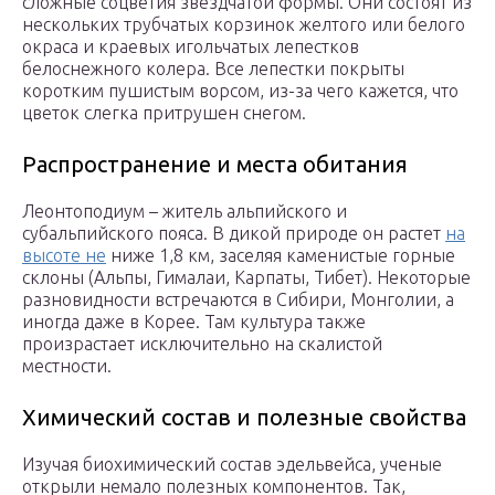
сложные соцветия звездчатой формы. Они состоят из
нескольких трубчатых корзинок желтого или белого
окраса и краевых игольчатых лепестков
белоснежного колера. Все лепестки покрыты
коротким пушистым ворсом, из-за чего кажется, что
цветок слегка притрушен снегом.
Распространение и места обитания
Леонтоподиум – житель альпийского и
субальпийского пояса. В дикой природе он растет
на
высоте не
ниже 1,8 км, заселяя каменистые горные
склоны (Альпы, Гималаи, Карпаты, Тибет). Некоторые
разновидности встречаются в Сибири, Монголии, а
иногда даже в Корее. Там культура также
произрастает исключительно на скалистой
местности.
Химический состав и полезные свойства
Изучая биохимический состав эдельвейса, ученые
открыли немало полезных компонентов. Так,