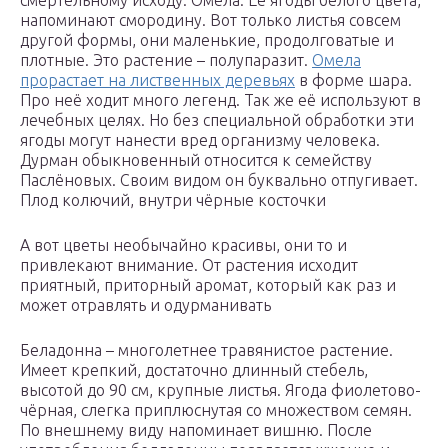
смертельному исходу. Омела. Её ягоды белого цвета,
напоминают смородину. Вот только листья совсем
другой формы, они маленькие, продолговатые и
плотные. Это растение – полупаразит.
Омела
прорастает на лиственных деревьях
в форме шара.
Про неё ходит много легенд. Так же её используют в
лечебных целях. Но без специальной обработки эти
ягоды могут нанести вред организму человека.
Дурман обыкновенный относится к семейству
Паслёновых. Своим видом он буквально отпугивает.
Плод колючий, внутри чёрные косточки
А вот цветы необычайно красивы, они то и
привлекают внимание. От растения исходит
приятный, приторный аромат, который как раз и
может отравлять и одурманивать
Беладонна – многолетнее травянистое растение.
Имеет крепкий, достаточно длинный стебель,
высотой до 90 см, крупные листья. Ягода фиолетово-
чёрная, слегка приплюснутая со множеством семян.
По внешнему виду напоминает вишню. После