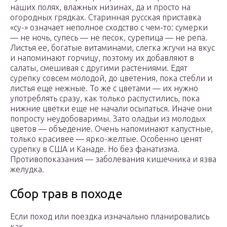
наших полях, влажных низинах, да и просто на
огородных грядках. Старинная русская приставка
«су-» означает неполное сходство с чем-то: сумерки
— не ночь, супесь — не песок, сурепица — не репа.
Листья ее, богатые витаминами, слегка жгучи на вкус
и напоминают горчицу, поэтому их добавляют в
салаты, смешивая с другими растениями. Едят
сурепку совсем молодой, до цветения, пока стебли и
листья еще нежные. То же с цветами — их нужно
употреблять сразу, как только распустились, пока
нижние цветки еще не начали осыпаться. Иначе они
попросту неудобоваримы. Зато оладьи из молодых
цветов — объедение. Очень напоминают капустные,
только красивее — ярко-желтые. Особенно ценят
сурепку в США и Канаде. Но без фанатизма.
Противопоказания — заболевания кишечника и язва
желудка.
Сбор трав в походе
Если поход или поездка изначально планировались
как