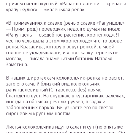
причем очень вкусный. «Рапа» по-латыни — «репа», а
«рапункулюс» — «маленькая репа».
«В примечаниях к сказке (речь о сказке «Рапунцель».
— Прим. ред.) переводчик недолго думая написал:
«Рапунцель — съедобное растение, корнеплод». Я
честно услышала в этом «корнеплоде» что-то вроде
репы. Красавица, которую зовут репкой, в моей
голове не укладывалась, и я эту сказку терпеть не
могла», — писала знаменитый ботаник Наталья
Замятина.
В наших широтах сам колокольчик-репка не растет,
зато его самый близкий вид колокольчик
рапунцелевидный (C. rapunculoides) прямо
благоденствует. На опушках, в кустарниках, залежах,
иногда на обрывах речных ручьев, в садах и
заброшенных парках. Вы узнаете его по светло-
сиреневым крупным цветам.
Листья колокольчика идут в салат и суп (но опять же
только молодые и нежные), корень просто варят. Он