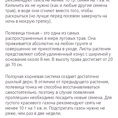
рекомендуют сеять не менее 10 гр. семян на 1 кв. м.
Кильчить их не нужно (как и любые другие семена
трав), в воде они сгниют вместо того, чтобы
раскрыться (но лучше перед посевом завернуть на
ночь в мокрую тряпку).
Полевица тонкая – это одна из самых
распространенных в мире луговых трав. Она
приживается абсолютно на любом грунте и
совершенно не прихотлива в уходе. Листы растения
представляют собой удлиненный конус с шириной у
основания около 8 мм. В высоту трава достигает от 20
до 70 см.
Ползучая корневая система создает достаточно
рыхлый дерн. В отличии от предыдущего растения,
полевица тонка не способна восстанавливаться
самостоятельно, поэтому в случае появления
проплешин необходимо посадить новые семена. Для
густого красивого газона рекомендуют сеять не
менее 10 г на 1 кв. м. Подстригать газон нужно не
реже, чем раз в две недели.