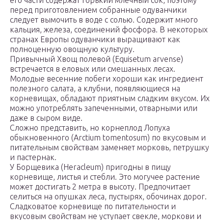
его части содержат горький млечный сок, поэтому
перед приготовлением собранные одуванчики
следует вымочить в воде с солью. Содержит много
кальция, железа, соединений фосфора. В некоторых
странах Европы одуванчики выращивают как
полноценную овощную культуру.
Привычный Хвощ полевой (Equisetum arvense)
встречается в еловых или смешанных лесах.
Молодые весенние побеги хороши как ингредиент
полезного салата, а клубни, появляющиеся на
корневищах, обладают приятным сладким вкусом. Их
можно употреблять запеченными, отварными или
даже в сыром виде.
Сложно представить, но корнеплод Лопуха
обыкновенного (Arctium tomentosum) по вкусовым и
питательным свойствам заменяет морковь, петрушку
и пастернак.
У Борщевика (Heracleum) пригодны в пищу
корневище, листья и стебли. Это могучее растение
может достигать 2 метра в высоту. Предпочитает
селиться на опушках леса, пустырях, обочинах дорог.
Сладковатое корневище по питательности и
вкусовым свойствам не уступает свекле, моркови и