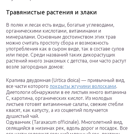
Травянистые растения и злаки
В полях и лесах есть виды, богатые углеводами,
органическими кислотами, витаминами и
минералами. Основным достоинством этих трав
можно считать простоту сбора и возможность
употребления как в сыром виде, так в составе супов
или пюре. Среди названий таких дикорастущих
растений много знакомых с детства, они часто растут
возле загородных домов:
Крапива двудомная (Urtica dioica) — привычный вид,
все части которого
покрыты жгучими волосками
.
Диетологи обнаружили в ее листьях много витамина
С, каротина, органических кислот. Из молодых
листьев готовят витаминные салаты, свежие стебли
квасят, как капусту, а из соцветий получается
душистый чай.
Одуванчик (Taraxacum officinale). Многолетний вид,
селящийся в низинах рек, вдоль дорог и посадок. Все