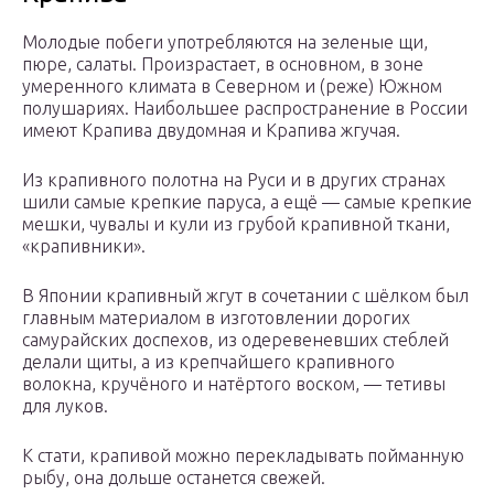
Молодые побеги употребляются на зеленые щи,
пюре, салаты. Произрастает, в основном, в зоне
умеренного климата в Северном и (реже) Южном
полушариях. Наибольшее распространение в России
имеют Крапива двудомная и Крапива жгучая.
Из крапивного полотна на Руси и в других странах
шили самые крепкие паруса, а ещё — самые крепкие
мешки, чувалы и кули из грубой крапивной ткани,
«крапивники».
В Японии крапивный жгут в сочетании с шёлком был
главным материалом в изготовлении дорогих
самурайских доспехов, из одеревеневших стеблей
делали щиты, а из крепчайшего крапивного
волокна, кручёного и натёртого воском, — тетивы
для луков.
К стати, крапивой можно перекладывать пойманную
рыбу, она дольше останется свежей.