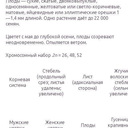
Плоды — сухие, сжатые, двояковыпуклые,
односемянные, желтоватые или светло-коричневые,
матовые, яйцевидные или эллиптические орешки 1
—1,4 мм длиной. Одно растение даёт до 22 000
семян.
Цветет с мая до глубокой осени, плоды созревают
неодновременно. Опыляется ветром.
Хромосомный набор
2n
= 26, 48, 52
Стебель
Жгучи
(продольный
Лист
волоски
Корневая
срез; листья
(адаксиальная
стебл
система
удалены;
сторона)
(сильн
увеличено)
увеличе
Гусени
Мужские
Женские
Плоды
крапивн