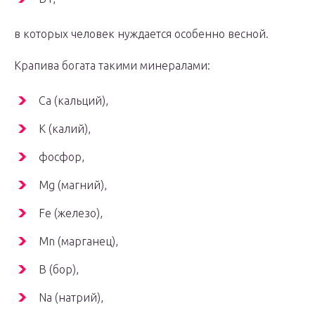
в которых человек нуждается особенно весной.
Крапива богата такими минералами:
Ca (кальций),
K (калий),
фосфор,
Mg (магний),
Fe (железо),
Mn (марганец),
B (бор),
Na (натрий),