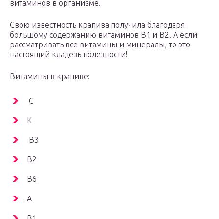
витаминов в организме.
Свою известность крапива получила благодаря
большому содержанию витаминов В1 и В2. А если
рассматривать все витамины и минералы, то это
настоящий кладезь полезности!
Витамины в крапиве:
С
К
В3
В2
В6
А
В1,