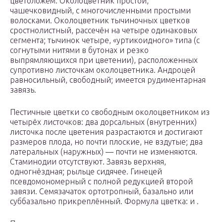
цветоложем. Околоцветник простой,
чашечковидный, с многочисленными простыми
волосками. Околоцветник тычиночных цветков
сростнолистный, рассечён на четыре одинаковых
сегмента; тычинок четыре, «уртикоидного» типа (с
согнутыми нитями в бутонах и резко
выпрямляющихся при цветении), расположенных
супротивно листочкам околоцветника. Андроцей
равносильный, свободный; имеется рудиментарная
завязь.
Пестичные цветки со свободным околоцветником из
четырёх листочков: два дорсальных (внутренних)
листочка после цветения разрастаются и достигают
размеров плода, но почти плоские, не вздутые; два
латеральных (наружных) — почти не изменяются.
Стаминодии отсутствуют. Завязь верхняя,
одногнёздная; рыльце сидячее. Гинецей
псевдомономерный с полной редукцией второй
завязи. Семязачаток ортотропный, базально или
суббазально прикреплённый. Формула цветка: и .