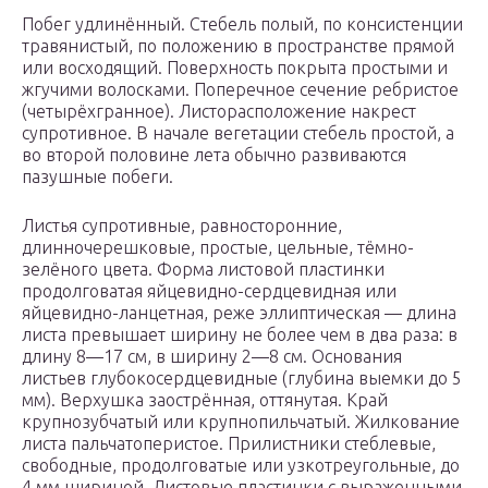
Побег удлинённый. Стебель полый, по консистенции
травянистый, по положению в пространстве прямой
или восходящий. Поверхность покрыта простыми и
жгучими волосками. Поперечное сечение ребристое
(четырёхгранное). Листорасположение накрест
супротивное. В начале вегетации стебель простой, а
во второй половине лета обычно развиваются
пазушные побеги.
Листья супротивные, равносторонние,
длинночерешковые, простые, цельные, тёмно-
зелёного цвета. Форма листовой пластинки
продолговатая яйцевидно-сердцевидная или
яйцевидно-ланцетная, реже эллиптическая — длина
листа превышает ширину не более чем в два раза: в
длину 8—17 см, в ширину 2—8 см. Основания
листьев глубокосердцевидные (глубина выемки до 5
мм). Верхушка заострённая, оттянутая. Край
крупнозубчатый или крупнопильчатый. Жилкование
листа пальчатоперистое. Прилистники стеблевые,
свободные, продолговатые или узкотреугольные, до
4 мм шириной. Листовые пластинки с выраженными