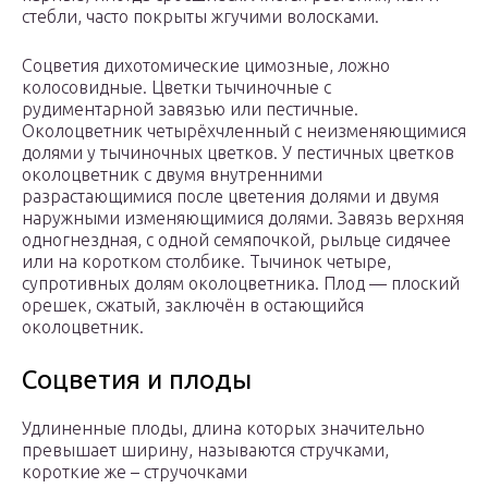
стебли, часто покрыты жгучими волосками.
Соцветия дихотомические цимозные, ложно
колосовидные. Цветки тычиночные с
рудиментарной завязью или пестичные.
Околоцветник четырёхчленный с неизменяющимися
долями у тычиночных цветков. У пестичных цветков
околоцветник с двумя внутренними
разрастающимися после цветения долями и двумя
наружными изменяющимися долями. Завязь верхняя
одногнездная, с одной семяпочкой, рыльце сидячее
или на коротком столбике. Тычинок четыре,
супротивных долям околоцветника. Плод — плоский
орешек, сжатый, заключён в остающийся
околоцветник.
Соцветия и плоды
Удлиненные плоды, длина которых значительно
превышает ширину, называются стручками,
короткие же – стручочками