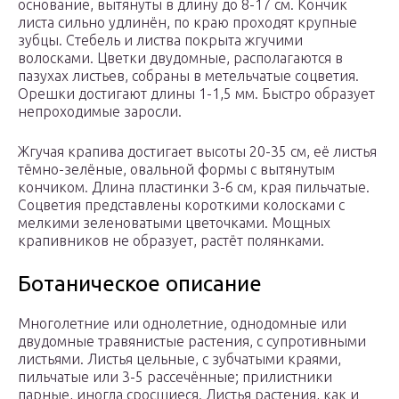
основание, вытянуты в длину до 8-17 см. Кончик
листа сильно удлинён, по краю проходят крупные
зубцы. Стебель и листва покрыта жгучими
волосками. Цветки двудомные, располагаются в
пазухах листьев, собраны в метельчатые соцветия.
Орешки достигают длины 1-1,5 мм. Быстро образует
непроходимые заросли.
Жгучая крапива достигает высоты 20-35 см, её листья
тёмно-зелёные, овальной формы с вытянутым
кончиком. Длина пластинки 3-6 см, края пильчатые.
Соцветия представлены короткими колосками с
мелкими зеленоватыми цветочками. Мощных
крапивников не образует, растёт полянками.
Ботаническое описание
Многолетние или однолетние, однодомные или
двудомные травянистые растения, c супротивными
листьями. Листья цельные, с зубчатыми краями,
пильчатые или 3-5 рассечённые; прилистники
парные, иногда сросшиеся. Листья растения, как и