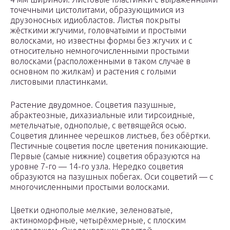
точечными цистолитами, образующимися из
друзоносных идиобластов. Листья покрыты
жёсткими жгучими, головчатыми и простыми
волосками, но известны формы без жгучих и с
относительно немногочисленными простыми
волосками (расположенными в таком случае в
основном по жилкам) и растения с голыми
листовыми пластинками.
Растение двудомное. Соцветия пазушные,
абрактеозные, дихазиальные или тирсоидные,
метельчатые, однополые, с ветвящейся осью.
Соцветия длиннее черешков листьев, без обёртки.
Пестичные соцветия после цветения поникающие.
Первые (самые нижние) соцветия образуются на
уровне 7-го — 14-го узла. Нередко соцветия
образуются на пазушных побегах. Оси соцветий — с
многочисленными простыми волосками.
Цветки однополые мелкие, зеленоватые,
актиноморфные, четырёхмерные, с плоским