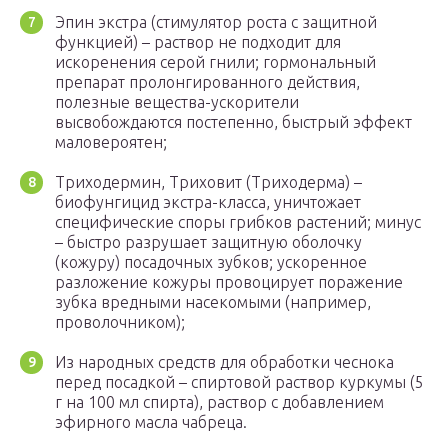
Эпин экстра (стимулятор роста с защитной
функцией) – раствор не подходит для
искоренения серой гнили; гормональный
препарат пролонгированного действия,
полезные вещества-ускорители
высвобождаются постепенно, быстрый эффект
маловероятен;
Триходермин, Триховит (Триходерма) –
биофунгицид экстра-класса, уничтожает
специфические споры грибков растений; минус
– быстро разрушает защитную оболочку
(кожуру) посадочных зубков; ускоренное
разложение кожуры провоцирует поражение
зубка вредными насекомыми (например,
проволочником);
Из народных средств для обработки чеснока
перед посадкой – спиртовой раствор куркумы (5
г на 100 мл спирта), раствор с добавлением
эфирного масла чабреца.