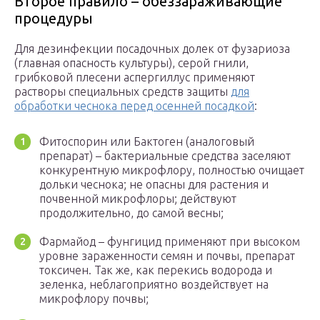
Второе правило – обеззараживающие
процедуры
Для дезинфекции посадочных долек от фузариоза
(главная опасность культуры), серой гнили,
грибковой плесени аспергиллус применяют
растворы специальных средств защиты
для
обработки чеснока перед осенней посадкой
:
Фитоспорин или Бактоген (аналоговый
препарат) – бактериальные средства заселяют
конкурентную микрофлору, полностью очищает
дольки чеснока; не опасны для растения и
почвенной микрофлоры; действуют
продолжительно, до самой весны;
Фармайод – фунгицид применяют при высоком
уровне зараженности семян и почвы, препарат
токсичен. Так же, как перекись водорода и
зеленка, неблагоприятно воздействует на
микрофлору почвы;