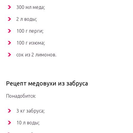
300 мл меда;
2 л воды;
100 г перги;
100 г изюма;
сок из 2 лимонов.
Рецепт медовухи из забруса
Понадобится:
3 кг забруса;
10 л воды;