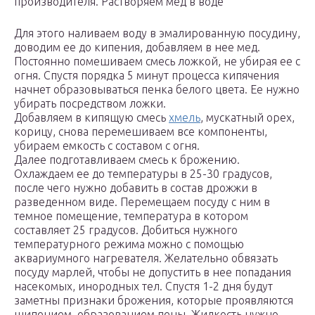
производителя. Растворяем мед в воде
Для этого наливаем воду в эмалированную посудину,
доводим ее до кипения, добавляем в нее мед.
Постоянно помешиваем смесь ложкой, не убирая ее с
огня. Спустя порядка 5 минут процесса кипячения
начнет образовываться пенка белого цвета. Ее нужно
убирать посредством ложки.
Добавляем в кипящую смесь
хмель
, мускатный орех,
корицу, снова перемешиваем все компоненты,
убираем емкость с составом с огня.
Далее подготавливаем смесь к брожению.
Охлаждаем ее до температуры в 25-30 градусов,
после чего нужно добавить в состав дрожжи в
разведенном виде. Перемещаем посуду с ним в
темное помещение, температура в котором
составляет 25 градусов. Добиться нужного
температурного режима можно с помощью
аквариумного нагревателя. Желательно обвязать
посуду марлей, чтобы не допустить в нее попадания
насекомых, инородных тел. Спустя 1-2 дня будут
заметны признаки брожения, которые проявляются
шипением, образованием пены. Жидкость нужно