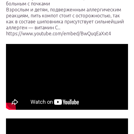
больным с почками
Взрослым и детям, подверженным аллергическим
реакциям, пить компот стоит с осторожностью, так
как в составе шиповника присутствует сильнейший
аллерген — витамин С..
https://www.youtube.com/embed/BwQuqEaXxt4