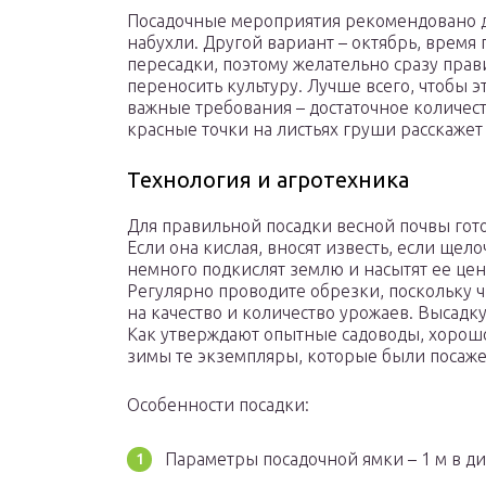
Посадочные мероприятия рекомендовано де
набухли. Другой вариант – октябрь, время 
пересадки, поэтому желательно сразу прав
переносить культуру. Лучше всего, чтобы э
важные требования – достаточное количест
красные точки на листьях груши расскажет 
Технология и агротехника
Для правильной посадки весной почвы гото
Если она кислая, вносят известь, если щел
немного подкислят землю и насытят ее ц
Регулярно проводите обрезки, поскольку 
на качество и количество урожаев. Высадк
Как утверждают опытные садоводы, хорош
зимы те экземпляры, которые были посаж
Особенности посадки:
Параметры посадочной ямки – 1 м в диа