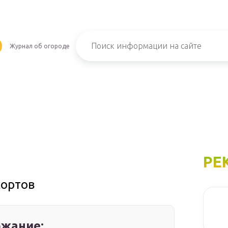
Журнал об огороде
РЕ
сортов
жание: