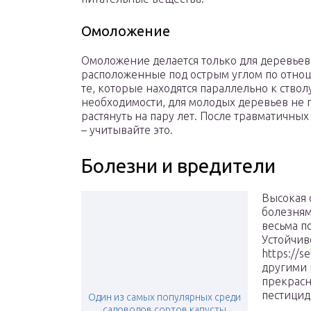
Омоложение
Омоложение делается только для деревьев 
расположенные под острым углом по отнош
те, которые находятся параллельно к ств
необходимости, для молодых деревьев не п
растянуть на пару лет. После травматичны
– учитывайте это.
Болезни и вредители
Высокая 
болезням
весьма п
Устойчив
https://s
другими 
прекрасн
пестицид
Один из самых популярных среди
садоводов сортов капусты