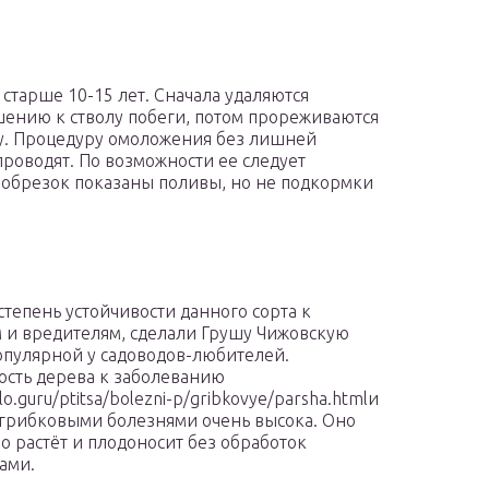
старше 10-15 лет. Сначала удаляются
ению к стволу побеги, потом прореживаются
олу. Процедуру омоложения без лишней
роводят. По возможности ее следует
х обрезок показаны поливы, но не подкормки
степень устойчивости данного сорта к
 и вредителям, сделали Грушу Чижовскую
опулярной у садоводов-любителей.
ость дерева к заболеванию
elo.guru/ptitsa/bolezni-p/gribkovye/parsha.htmlи
грибковыми болезнями очень высока. Оно
о растёт и плодоносит без обработок
ами.