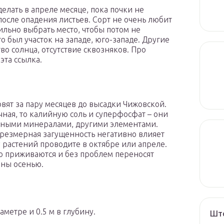
лать в апреле месяце, пока почки не
после опадения листьев. Сорт не очень любит
ильно выбрать место, чтобы потом не
то был участок на западе, юго-западе. Другие
во солнца, отсутствие сквозняков. Про
эта ссылка.
вят за пару месяцев до высадки Чижовской.
очная, то калийную соль и суперфосфат – они
енными минералами, другими элементами.
чрезмерная загущенность негативно влияет
у растений проводите в октябре или апреле.
о приживаются и без проблем переносят
ены осенью.
метре и 0.5 м в глубину.
Што