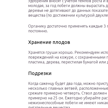
Удобрения вносят с учетом темпов роста и 
молодая, за год побеги должны вырастать до 
деревья не дотягивают до данных показат
вещества (по достижении культурой двухлет
Органику достаточно применять каждые 3
постоянно.
Хранение плодов
Хранятся груши хорошо. Рекомендуем испо
повреждений на кожуре, с сохраненными 
пластика, дерева, перестилая бумагой или
Подрезки
Когда саженцу будет два года, можно при
несколько главных ветвей, расположенные
срежьте примерно четверть. Ствол должен
примерно на 25 см. Ежегодно убирайте рас
нежизнеспособные побеги не имеют никако
питательные вещества.