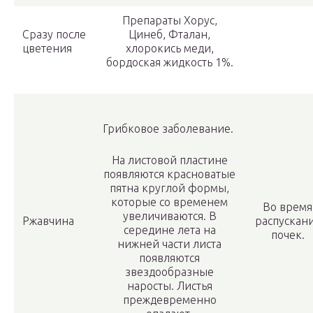
Препараты Хорус,
Сразу после
Цинеб, Фталан,
цветения
хлорокись меди,
бордоская жидкость 1%.
Грибковое заболевание.
На листовой пластине
появляются красноватые
пятна круглой формы,
которые со временем
Во время
увеличиваются. В
Ржавчина
распускан
середине лета на
почек.
нижней части листа
появляются
звездообразные
наросты. Листья
преждевременно