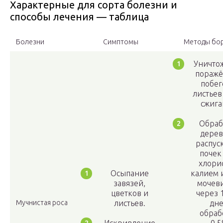
Характерные для сорта болезни и
способы лечения — таблица
Болезни
Симптомы
Методы бо
Уничто
пораж
побег
листьев
сжига
Обраб
дерев
распус
почек
хлори
Осыпание
калием 
завязей,
мочев
цветков и
через 
Мучнистая роса
листьев.
дн
обраб