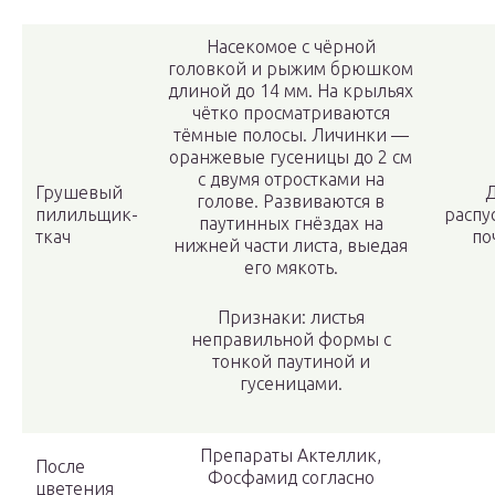
Насекомое с чёрной
головкой и рыжим брюшком
длиной до 14 мм. На крыльях
чётко просматриваются
тёмные полосы. Личинки —
оранжевые гусеницы до 2 см
с двумя отростками на
Грушевый
голове. Развиваются в
пилильщик-
распу
паутинных гнёздах на
ткач
по
нижней части листа, выедая
его мякоть.
Признаки: листья
неправильной формы с
тонкой паутиной и
гусеницами.
Препараты Актеллик,
После
Фосфамид согласно
цветения