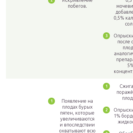
Искривление
0,
побегов.
мочеви
добавл
0,5% ка
сол
Опрыск
после 
пло
аналог
препар
5
концент
Сжиг
пораж
плод
Появление на
плодах бурых
Опрыск
пятен, которые
1% борд
увеличиваются
жидко
и впоследствии
охватывают всю