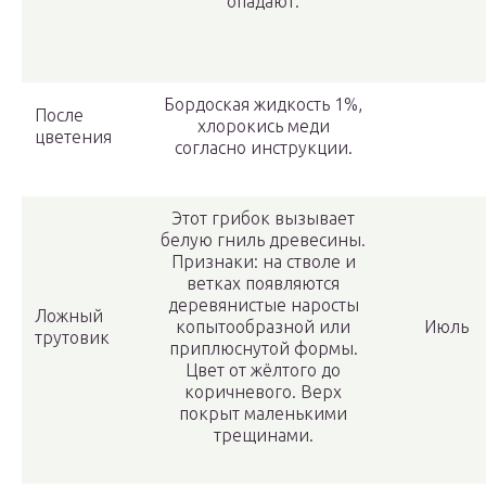
опадают.
Бордоская жидкость 1%,
После
хлорокись меди
цветения
согласно инструкции.
Этот грибок вызывает
белую гниль древесины.
Признаки: на стволе и
ветках появляются
деревянистые наросты
Ложный
копытообразной или
Июль
трутовик
приплюснутой формы.
Цвет от жёлтого до
коричневого. Верх
покрыт маленькими
трещинами.