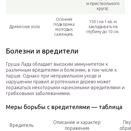
м приствольного
круга).
Осенняя
150 г на 1 кв. м
подкормка
Древесная зола
закладывать на
молодых
глубину до 10 см.
саженцев.
Болезни и вредители
Груша Лада обладает высоким иммунитетом к
различным вредителям и болезням, в том числе к
парше. Однако при неправильном уходе и
нарушении правил агротехники дерево может
поражаться некоторыми насекомыми-вредителями и
грибковыми заболеваниями.
Меры борьбы с вредителями — таблица
Описание и характер
Пе
Вредитель
поражения
обра