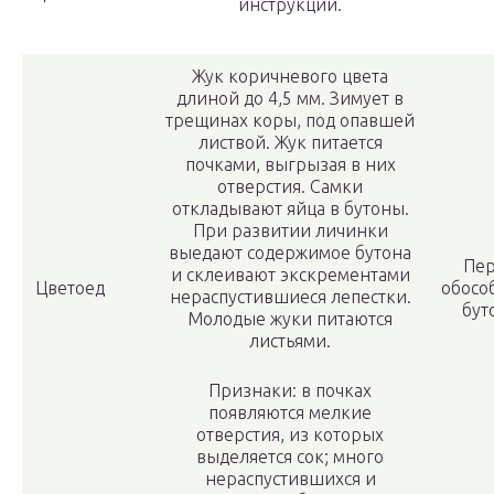
инструкции.
Жук коричневого цвета
длиной до 4,5 мм. Зимует в
трещинах коры, под опавшей
листвой. Жук питается
почками, выгрызая в них
отверстия. Самки
откладывают яйца в бутоны.
При развитии личинки
выедают содержимое бутона
Пе
и склеивают экскрементами
Цветоед
обосо
нераспустившиеся лепестки.
бут
Молодые жуки питаются
листьями.
Признаки: в почках
появляются мелкие
отверстия, из которых
выделяется сок; много
нераспустившихся и