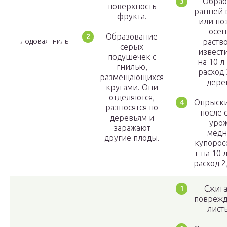
Обраб
поверхность
ранней 
фрукта.
или по
осе
Образование
Плодовая гниль
раств
серых
извести
подушечек с
на 10 л
гнилью,
расход 
размещающихся
дерев
кругами. Они
отделяются,
Опрыск
разносятся по
после 
деревьям и
уро
заражают
мед
другие плоды.
купорос
г на 10 
расход 2,
Сжиг
повреж
листь