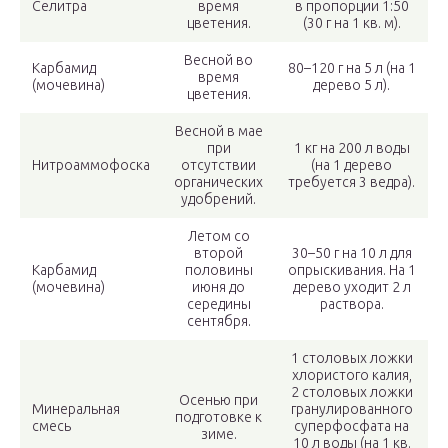
Селитра
время
в пропорции 1:50
цветения.
(30 г на 1 кв. м).
Весной во
Карбамид
80–120 г на 5 л (на 1
время
(мочевина)
дерево 5 л).
цветения.
Весной в мае
при
1 кг на 200 л воды
Нитроаммофоска
отсутствии
(на 1 дерево
органических
требуется 3 ведра).
удобрений.
Летом со
второй
30–50 г на 10 л для
Карбамид
половины
опрыскивания. На 1
(мочевина)
июня до
дерево уходит 2 л
середины
раствора.
сентября.
1 столовых ложки
хлористого калия,
2 столовых ложки
Осенью при
Минеральная
гранулированного
подготовке к
смесь
суперфосфата на
зиме.
10 л воды (на 1 кв.