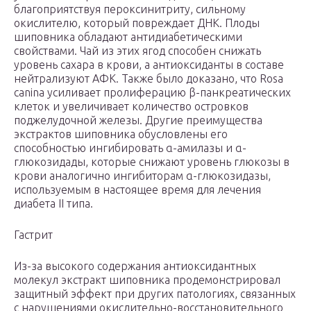
благоприятствуя пероксинитриту, сильному
окислителю, который повреждает ДНК. Плоды
шиповника обладают антидиабетическими
свойствами. Чай из этих ягод способен снижать
уровень сахара в крови, а антиоксиданты в составе
нейтрализуют АФК. Также было доказано, что Rosa
canina усиливает пролиферацию β-панкреатических
клеток и увеличивает количество островков
поджелудочной железы. Другие преимущества
экстрактов шиповника обусловлены его
способностью ингибировать α-амилазы и α-
глюкозидады, которые снижают уровень глюкозы в
крови аналогично ингибиторам α-глюкозидазы,
используемым в настоящее время для лечения
диабета II типа.
Гастрит
Из-за высокого содержания антиоксидантных
молекул экстракт шиповника продемонстрировал
защитный эффект при других патологиях, связанных
с нарушениями окислительно-восстановительного