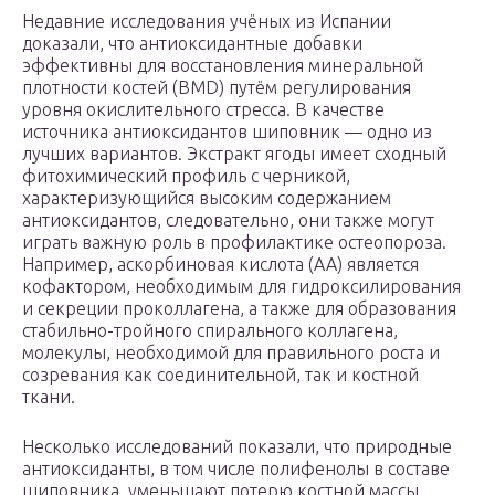
Недавние исследования учёных из Испании
доказали, что антиоксидантные добавки
эффективны для восстановления минеральной
плотности костей (BMD) путём регулирования
уровня окислительного стресса. В качестве
источника антиоксидантов шиповник — одно из
лучших вариантов. Экстракт ягоды имеет сходный
фитохимический профиль с черникой,
характеризующийся высоким содержанием
антиоксидантов, следовательно, они также могут
играть важную роль в профилактике остеопороза.
Например, аскорбиновая кислота (АА) является
кофактором, необходимым для гидроксилирования
и секреции проколлагена, а также для образования
стабильно-тройного спирального коллагена,
молекулы, необходимой для правильного роста и
созревания как соединительной, так и костной
ткани.
Несколько исследований показали, что природные
антиоксиданты, в том числе полифенолы в составе
шиповника, уменьшают потерю костной массы,