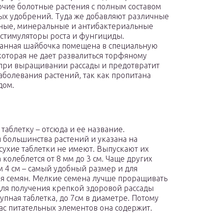
очие болотные растения с полным составом
х удобрений. Туда же добавляют различные
ные, минеральные и антибактериальные
 стимуляторы роста и фунгициды.
анная шайбочка помещена в специальную
 которая не дает развалиться торфяному
при выращивании рассады и предотвратит
аболевания растений, так как пропитана
дом.
аблетку – отсюда и ее название.
я большинства растений и указана на
и сухие таблетки не имеют. Выпускают их
 колеблется от 8 мм до 3 см. Чаще других
 4 см – самый удобный размер и для
ия семян. Мелкие семена лучше проращивать
т для получения крепкой здоровой рассады
пная таблетка, до 7см в диаметре. Потому
пас питательных элементов она содержит.