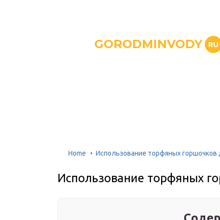
GORODMINVODY
RU
Home
Использование торфяных горшочков 
Использование торфяных го
Содер