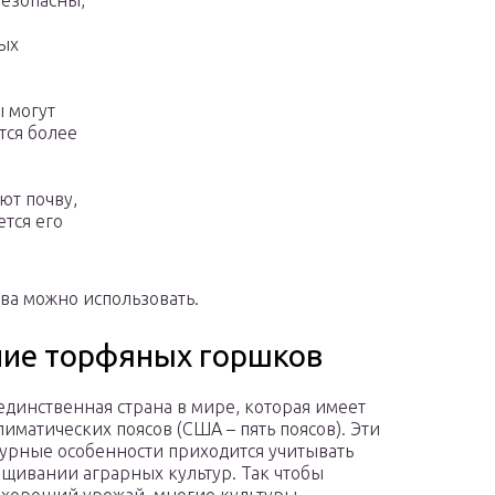
безопасны,
рых
 могут
тся более
ют почву,
ется его
ва можно использовать.
ние торфяных горшков
 единственная страна в мире, которая имеет
лиматических поясов (США – пять поясов). Эти
урные особенности приходится учитывать
щивании аграрных культур. Так чтобы