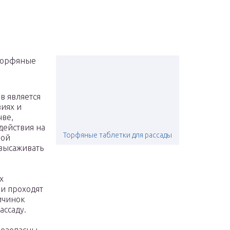
 торфяные
в является
виях и
чве,
действия на
Торфяные таблетки для рассады
кой
 высаживать
х
ни проходят
личинок
ассаду.