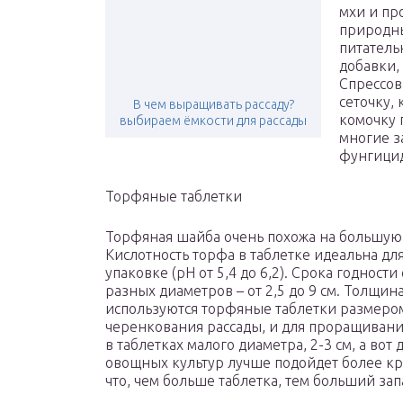
мхи и пр
природны
питатель
добавки,
Спрессов
сеточку,
В чем выращивать рассаду?
комочку 
выбираем ёмкости для рассады
многие з
фунгици
Торфяные таблетки
Торфяная шайба очень похожа на большую т
Кислотность торфа в таблетке идеальна дл
упаковке (рН от 5,4 до 6,2). Срока годност
разных диаметров – от 2,5 до 9 см. Толщина
используются торфяные таблетки размером
черенкования рассады, и для проращиван
в таблетках малого диаметра, 2-3 см, а во
овощных культур лучше подойдет более кру
что, чем больше таблетка, тем больший за