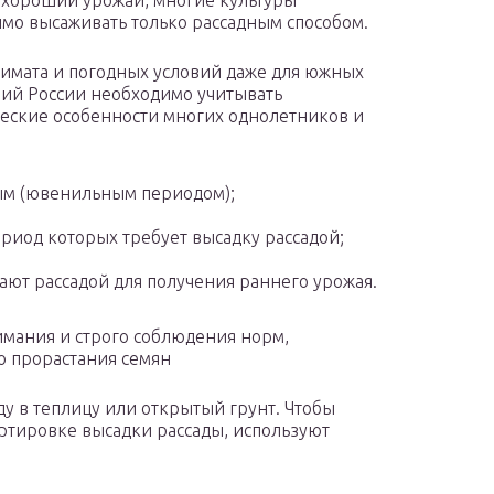
 хороший урожай, многие культуры
мо высаживать только рассадным способом.
имата и погодных условий даже для южных
ий России необходимо учитывать
еские особенности многих однолетников и
ным (ювенильным периодом);
иод которых требует высадку рассадой;
ают рассадой для получения раннего урожая.
мания и строго соблюдения норм,
о прорастания семян
у в теплицу или открытый грунт. Чтобы
ртировке высадки рассады, используют