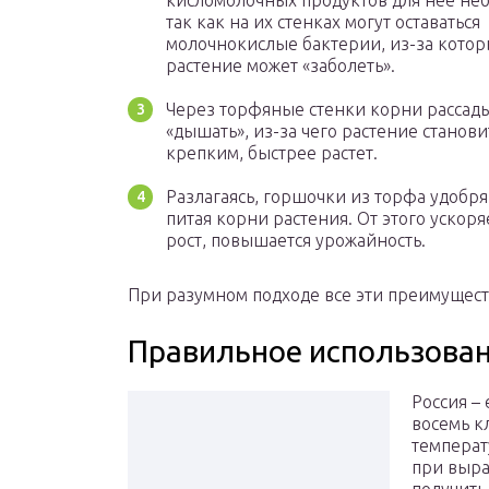
кисломолочных продуктов для нее не
так как на их стенках могут оставаться
молочнокислые бактерии, из-за кото
растение может «заболеть».
Через торфяные стенки корни рассады
«дышать», из-за чего растение станови
крепким, быстрее растет.
Разлагаясь, горшочки из торфа удобря
питая корни растения. От этого ускоря
рост, повышается урожайность.
При разумном подходе все эти преимущест
Правильное использова
Россия –
восемь к
температ
при выра