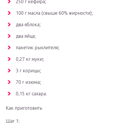
250 г кефира;
100 г масла (свыше 60% жирности);
два яблока;
два яйца;
пакетик рыхлителя;
0,27 кг муки;
3 г корицы;
70 г изюма;
0,15 кг сахара.
Как приготовить
Шаг 1: