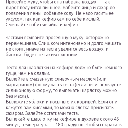
Просейте муку, чтобы она набрала воздух — так
пирог получится пышнее. Взбейте яйца и сахар до
появления пены, добавьте соду. Не надо гасить ее
уксусом, так как кефир сам по себе кислый.
Смешайте взбитые яйца и кефир
Частями всыпайте просеянную муку, осторожно
перемешивая. Слишком интенсивно и долго мешать
не стоит, иначе из теста удалится весь воздух, и
бисквит будет не таким пышным
Тесто для шарлотки на кефире должно быть немного
гуще, чем на оладьи.
Вылейте в смазанную сливочным маслом (или
маргарином) форму часть теста (если вы используете
силиконовую форму, то выпекать шарлотку можно
без масла).
Выложите яблоки и посыпьте их корицей. Если они
кажутся вам кислыми, то можно слегка присыпать
сахаром. Залейте остатками теста.
Выпекайте шарлотку на кефире в духовке около 45
минут, температура — 180 градусов. Чтобы сократить