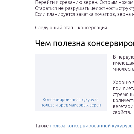
Перейти к срезанию зерен. Острым ножом 
Стараться не разрушать целостность структ
Если планируется закатка початков, зерна н
Следующий этап – консервация.
Чем полезна консервиро
В первую
имеющая 
множеств
Хорошо з
при диет
стремящи
Консервированная кукуруза:
количест
польза и вред маисовых зерен
вегетари
свойств.
Также
польза консервированной кукурузы