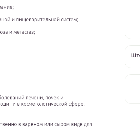
вание;
вной и пищеварительной систем;
за и метастаз;
Што
болеваний печени, почек и
дит и в косметологической сфере,
твенно в вареном или сыром виде для