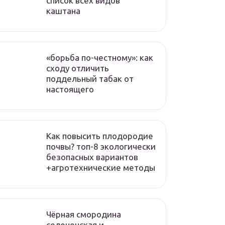
список всех видов
каштана
«борьба по-честному»: как
сходу отличить
поддельный табак от
настоящего
Как повысить плодородие
почвы? топ-8 экологически
безопасных вариантов
+агротехнические методы
Чёрная смородина
селеченская и