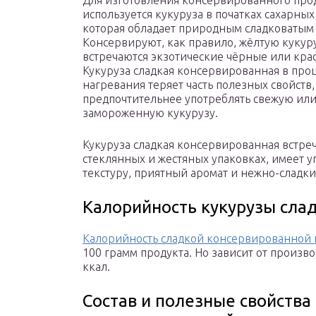
Для изготовления консервированного про
используется кукуруза в початках сахарных
которая обладает природным сладковатым 
Консервируют, как правило, жёлтую кукур
встречаются экзотические чёрные или кра
Кукуруза сладкая консервированная в про
нагревания теряет часть полезных свойств,
предпочтительнее употреблять свежую ил
замороженную кукурузу.
Кукуруза сладкая консервированная встреч
стеклянных и жестяных упаковках, имеет 
текстуру, приятный аромат и нежно-сладки
Калорийность кукурузы сла
Калорийность сладкой консервированной 
100 грамм продукта. Но зависит от произв
ккал.
Состав и полезные свойства