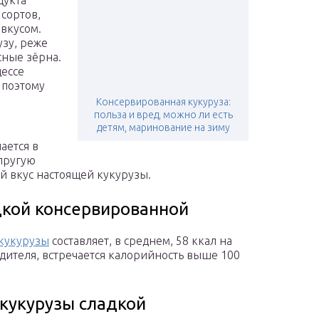
дукта
 сортов,
вкусом.
узу, реже
сные зёрна.
цессе
 поэтому
и
Консервированная кукуруза:
польза и вред, можно ли есть
детям, маринование на зиму
ается в
упругую
й вкус настоящей кукурузы.
дкой консервированной
кукурузы
составляет, в среднем, 58 ккал на
одителя, встречается калорийность выше 100
 кукурузы сладкой