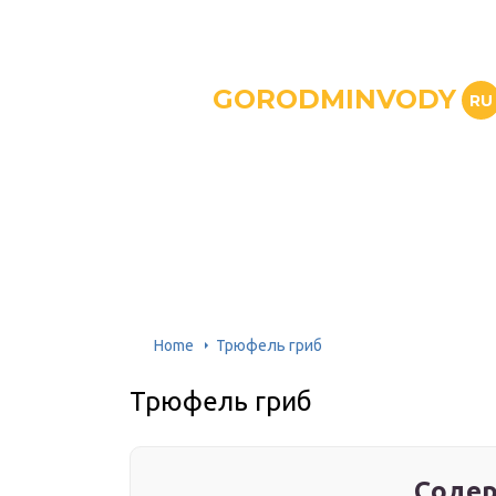
GORODMINVODY
RU
Home
Трюфель гриб
Трюфель гриб
Содер