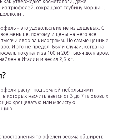
 как утверждают косметологи, даже
о из трюфелей, сокращают глубину морщин,
 целлюлит.
юфель – это удовольствие не из дешевых. С
 все меньше, поэтому и цены на него все
 тысячи евро за килограмм. Но самые ценные
вро. И это не предел. Были случаи, когда на
юфель покупали за 100 и 209 тысяч долларов.
йден в Италии и весил 2,5 кг.
и?
юфели растут под землей небольшими
, в которых насчитывается от 3 до 7 плодовых
ющих хрящеватую или мясистую
нцию.
спространения трюфелей весьма обширен: