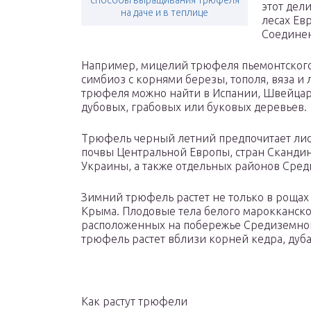
способы выращивания трюфеля
этот дел
на даче и в теплице
лесах Ев
Соедине
Например, мицелий трюфеля пьемонтского,
симбиоз с корнями березы, тополя, вяза и
трюфеля можно найти в Испании, Швейцари
дубовых, грабовых или буковых деревьев.
Трюфель черный летний предпочитает лис
почвы Центральной Европы, стран Скандин
Украины, а также отдельных районов Сред
Зимний трюфель растет не только в рощах
Крыма. Плодовые тела белого марокканско
расположенных на побережье Средиземног
трюфель растет вблизи корней кедра, дуба
Как растут трюфели