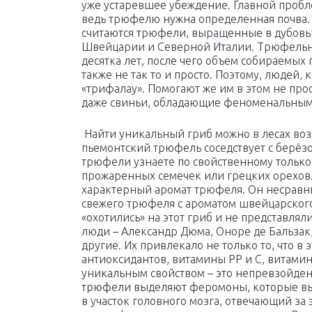
уже устаревшее убеждение. Главной пробл
ведь трюфелю нужна определенная почва
считаются трюфели, выращенные в дубов
Швейцарии и Северной Италии. Трюфельна
десятка лет, после чего объем собираемых
также не так то и просто. Поэтому, людей, 
«трифалау». Помогают же им в этом не про
даже свиньи, обладающие феноменальным
Найти уникальный гриб можно в лесах возл
пьемонтский трюфель соседствует с берёзо
трюфели узнаете по свойственному только
прожаренных семечек или грецких орехов
характерный аромат трюфеля. Он несравни
свежего трюфеля с ароматом швейцарского
«охотились» на этот гриб и не представля
люди – Александр Дюма, Оноре де Бальзак
другие. Их привлекало не только то, что в
антиоксидантов, витамины РР и С, витамин
уникальным свойством – это непревзойден
трюфели выделяют феромоны, которые выд
в участок головного мозга, отвечающий за 