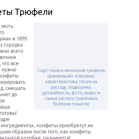
еты Трюфели
честь
го
уман в 1895
з городка
жно всего
ивочное
 что все
е нужно
Сорт томата «японский трюфель
 конфеты
оранжевый»: описание,
перировать
характеристика, посев на
рассаду, подкормка,
ад, смешать
урожайность, фото, видео и
ынет до
самые распространенные
ое
болезни томатов
наша
готовы!
едре
 ингредиентах, конфеты приобретут их
чшим образом после того, как конфеты
закрытой коробке, разумеется!