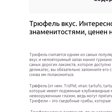
Трюфель вкус. Интересн
знаменитостями, ценен
Трюфель считается одним из самых популя
вкус и неповторимый запах манил гурманов
самых дорогих лакомств, которое доступно 
деликатес, вы обязательно запомните его 
снова им полакомиться.
Трю́фель (от нем. Trüffel; итал. tartufo, tar
которые имеет подземные клубневидные м
невооруженным глазом, ведь могут прятатьс
Трюфели – это съедобные грибы, которые