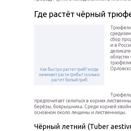
Где растёт чёрный трюфе
Трюфели 
средизем
сбор про
и в Росси
деликате
областях
трюфели 
Орловско
Как быстро растет гриб? когда
начинают расти грибы? сколько
растет белый гриб
Трюфель
предпочитает селиться в корнях лиственных
берёзы, боярышника. Среди корней хвойны
основном около лещины и лиственницы.
Чёрный летний (Tuber aesti