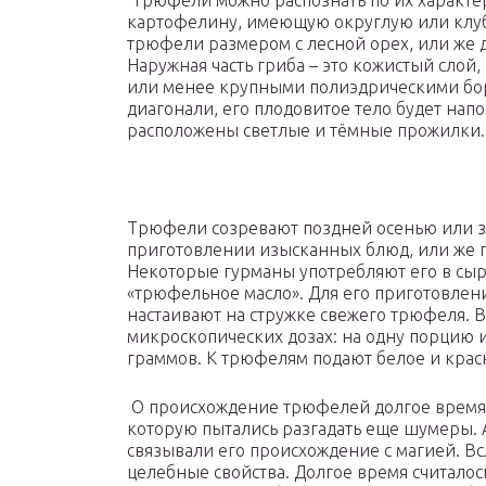
Трюфели можно распознать по их характе
картофелину, имеющую округлую или клуб
трюфели размером с лесной орех, или же д
Наружная часть гриба – это кожистый слой
или менее крупными полиэдрическими бор
диагонали, его плодовитое тело будет нап
расположены светлые и тёмные прожилки.
Трюфели созревают поздней осенью или з
приготовлении изысканных блюд, или же п
Некоторые гурманы употребляют его в сыр
«трюфельное масло». Для его приготовлен
настаивают на стружке свежего трюфеля. 
микроскопических дозах: на одну порцию и
граммов. К трюфелям подают белое и крас
О происхождение трюфелей долгое время х
которую пытались разгадать еще шумеры. 
связывали его происхождение с магией. В
целебные свойства. Долгое время считалос