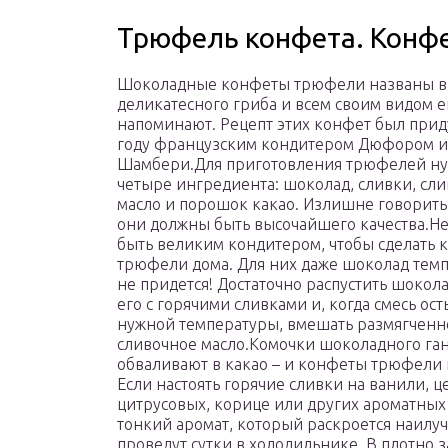
Трюфель конфета. Конф
Шоколадные конфеты трюфели названы в 
деликатесного гриба и всем своим видом е
напоминают. Рецепт этих конфет был прид
году французским кондитером Дюфором и
Шамбери.Для приготовления трюфелей ну
четыре ингредиента: шоколад, сливки, сл
масло и порошок какао. Излишне говорить,
они должны быть высочайшего качества.Н
быть великим кондитером, чтобы сделать
трюфели дома. Для них даже шоколад тем
не придется! Достаточно распустить шокол
его с горячими сливками и, когда смесь ост
нужной температуры, вмешать размягченн
сливочное масло.Комочки шоколадного га
обваливают в какао – и конфеты трюфели 
Если настоять горячие сливки на ванили, ц
цитрусовых, корице или других ароматных
тонкий аромат, который раскроется наилу
проведут сутки в холодильнике. В плотно 