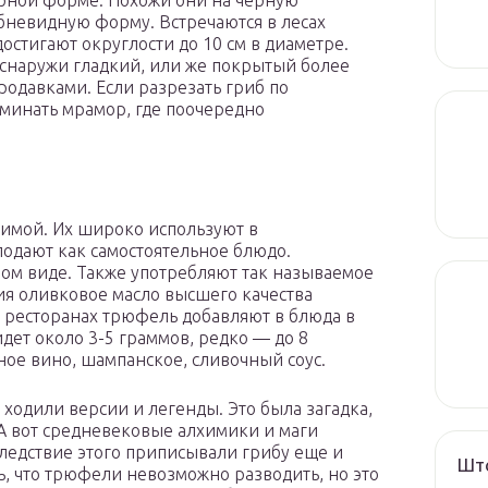
рной форме. Похожи они на черную
невидную форму. Встречаются в лесах
остигают округлости до 10 см в диаметре.
, снаружи гладкий, или же покрытый более
одавками. Если разрезать гриб по
оминать мрамор, где поочередно
имой. Их широко используют в
одают как самостоятельное блюдо.
ом виде. Также употребляют так называемое
ия оливковое масло высшего качества
В ресторанах трюфель добавляют в блюда в
дет около 3-5 граммов, редко — до 8
ное вино, шампанское, сливочный соус.
одили версии и легенды. Это была загадка,
А вот средневековые алхимики и маги
следствие этого приписывали грибу еще и
Што
ь, что трюфели невозможно разводить, но это