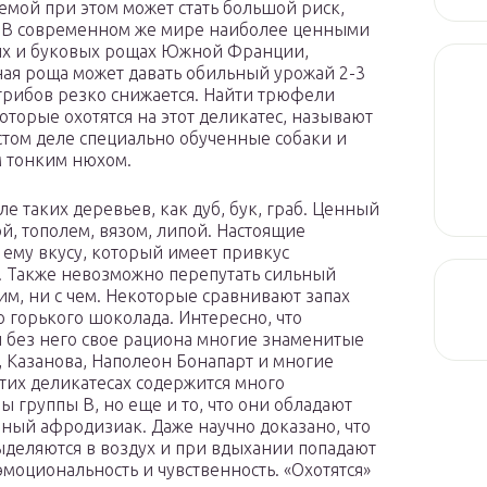
емой при этом может стать большой риск,
. В современном же мире наиболее ценными
ых и буковых рощах Южной Франции,
я роща может давать обильный урожай 2-3
 грибов резко снижается. Найти трюфели
которые охотятся на этот деликатес, называют
стом деле специально обученные собаки и
 тонким нюхом.
е таких деревьев, как дуб, бук, граб. Ценный
й, тополем, вязом, липой. Настоящие
 ему вкусу, который имеет привкус
. Также невозможно перепутать сильный
м, ни с чем. Некоторые сравнивают запах
 горького шоколада. Интересно, что
ли без него свое рациона многие знаменитые
, Казанова, Наполеон Бонапарт и многие
 этих деликатесах содержится много
ы группы В, но еще и то, что они обладают
ный афродизиак. Даже научно доказано, что
еляются в воздух и при вдыхании попадают
эмоциональность и чувственность. «Охотятся»