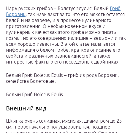
Царь русских грибов – Болетус эдулис, Белый
Гриб
Боровик
, так называют за то, что его мякоть остается
белой и на разрезе, и в процессе кулинарного
приготовления. О необыкновенном вкусе и
кулинарных качествах этого гриба можно писать
поэмы, но это совершенно излишне – ведь они и так
всем хорошо известны. В этой статье излагается
информация о белом грибе, краткое описание его
свойств и различных разновидностей, а также
интересные факты о его несъедобных двойниках.
Белый Гриб Boletus Edulis – гриб из рода Боровик,
семейства Болетовые.
Белый Гриб Boletus Edulis
Внешний вид
Шляпка очень солидная, мясистая, диаметром до 25
см., первоначально полушаровидная, позднее
становится подушковидной и выпуклой. Окраска