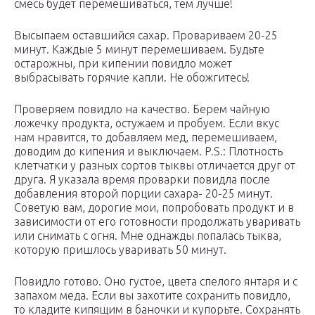
смесь будет перемешиваться, тем лучше!
Высыпаем оставшийся сахар. Провариваем 20-25
минут. Каждые 5 минут перемешиваем. Будьте
остарожны, при кипении повидло может
выбрасывать горячие капли. Не обожгитесь!
Проверяем повидло на качество. Берем чайную
ложечку продукта, остужаем и пробуем. Если вкус
нам нравится, то добавляем мед, перемешиваем,
доводим до кипения и выключаем. P.S.: Плотность
клетчатки у разных сортов тыквы отличается друг от
друга. Я указала время проварки повидла после
добавления второй порции сахара- 20-25 минут.
Советую вам, дорогие мои, попробовать продукт и в
зависимости от его готовности продолжать уваривать
или снимать с огня. Мне однажды попалась тыква,
которую пришлось уваривать 50 минут.
Повидло готово. Оно густое, цвета спелого янтаря и с
запахом меда. Если вы захотите сохранить повидло,
то кладите кипящим в баночки и купорьте. Сохранять