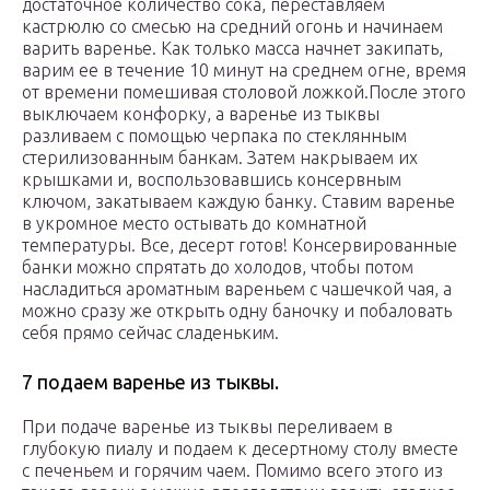
достаточное количество сока, переставляем
кастрюлю со смесью на средний огонь и начинаем
варить варенье. Как только масса начнет закипать,
варим ее в течение 10 минут на среднем огне, время
от времени помешивая столовой ложкой.После этого
выключаем конфорку, а варенье из тыквы
разливаем с помощью черпака по стеклянным
стерилизованным банкам. Затем накрываем их
крышками и, воспользовавшись консервным
ключом, закатываем каждую банку. Ставим варенье
в укромное место остывать до комнатной
температуры. Все, десерт готов! Консервированные
банки можно спрятать до холодов, чтобы потом
насладиться ароматным вареньем с чашечкой чая, а
можно сразу же открыть одну баночку и побаловать
себя прямо сейчас сладеньким.
7 подаем варенье из тыквы.
При подаче варенье из тыквы переливаем в
глубокую пиалу и подаем к десертному столу вместе
с печеньем и горячим чаем. Помимо всего этого из