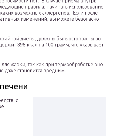
еносимости нет. В случае приема внутрь
следующие правила: начинать использование
икаких возможных аллергенов. Если после
гативных изменений, вы можете безопасно
орийной диеты, должны быть осторожны во
держит 896 ккал на 100 грамм, что указывает
 для жарки, так как при термообработке оно
но даже становится вредным.
 печени
дств, с
ое