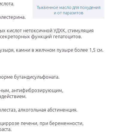
слота.
Тыквенное масло для похудения
и от паразитов
олестерина.
х кислот нетоксичной УДХК, стимуляция
секреторных функций гепатоцитов.
зыря, камни в желчном пузыре более 1,5 см.
форме бутандисульфоната.
рным, антифиброзирующим,
действием.
лестаз, алкогольная абстиненция.
циррозе печени, при беременности,
аста.