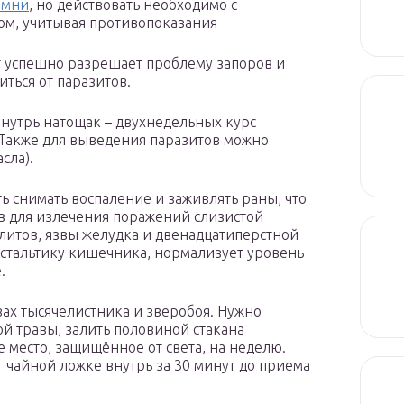
амни
, но действовать необходимо с
ом, учитывая противопоказания
т успешно разрешает проблему запоров и
ться от паразитов.
внутрь натощак – двухнедельных курс
 Также для выведения паразитов можно
сла).
ь снимать воспаление и заживлять раны, что
ов для излечения поражений слизистой
литов, язвы желудка и двенадцатиперстной
стальтику кишечника, нормализует уровень
.
вах тысячелистника и зверобоя. Нужно
й травы, залить половиной стакана
е место, защищённое от света, на неделю.
1 чайной ложке внутрь за 30 минут до приема