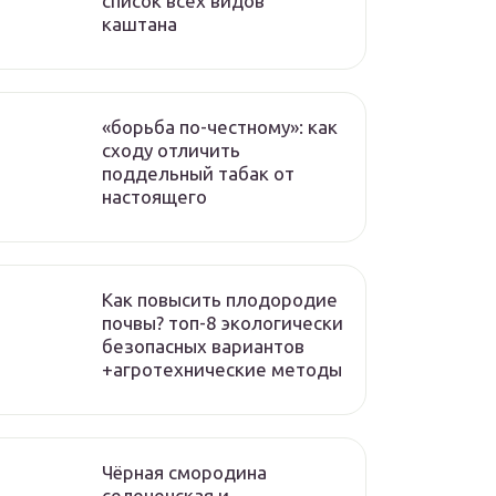
список всех видов
каштана
«борьба по-честному»: как
сходу отличить
поддельный табак от
настоящего
Как повысить плодородие
почвы? топ-8 экологически
безопасных вариантов
+агротехнические методы
Чёрная смородина
селеченская и