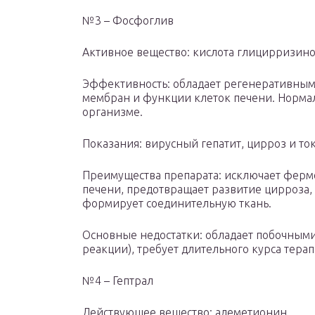
№3 – Фосфоглив
Активное вещество: кислота глицирризин
Эффективность: обладает регенеративным 
мембран и функции клеток печени. Норма
организме.
Показания: вирусный гепатит, цирроз и то
Преимущества препарата: исключает ферме
печени, предотвращает развитие цирроза
формирует соединительную ткань.
Основные недостатки: обладает побочным
реакции), требует длительного курса терап
№4 – Гептрал
Действующее вещество: адеметионин.