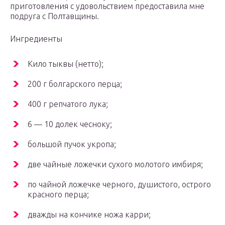
приготовления с удовольствием предоставила мне
подруга с Полтавщины.
Ингредиенты
Кило тыквы (нетто);
200 г болгарского перца;
400 г репчатого лука;
6 — 10 долек чесноку;
большой пучок укропа;
две чайные ложечки сухого молотого имбиря;
по чайной ложечке черного, душистого, острого
красного перца;
дважды на кончике ножа карри;