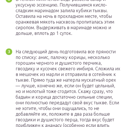
уксусную эссенцию. Получившимся кисло-
сладким маринадом залила кубики тыквы.
Оставила на ночь в прохладном месте, чтобы
оранжевая мякоть насквозь пропиталась этим
сиропом. Выдерживать в маринаде можно и
дольше, вплоть до 1 суток.
На следующий день подготовила все пряности
по списку: анис, палочку корицы, несколько
горошин черного и душистого перчика,
гвоздику и кусочек свежего имбиря. Сложила их
в мешочек из марли и отправила в сотейник к
тыкве. Прямо туда же натерла мускатный орех
— лучше, конечно же, если он будет цельный,
но и молотый тоже сгодится. Скажу сразу, что
бадьян и корица достаточно сильные специи,
они полностью передадут свой вкус тыкве. Если
не хотите, чтобы они ощущались, то не
добавляйте их, положите в два раза больше
гвоздики и душистого перца, тогда вкус будет
приближен к ананасу (особенно если влить