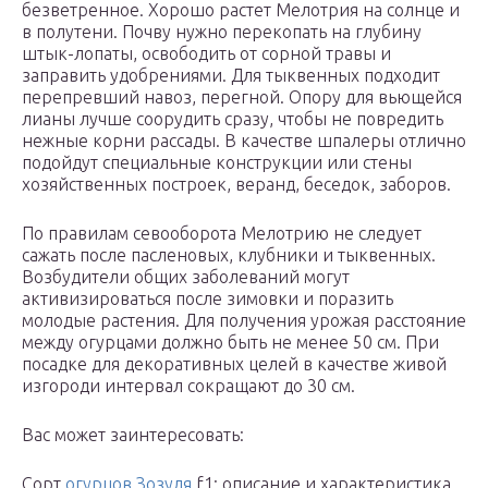
безветренное. Хорошо растет Мелотрия на солнце и
в полутени. Почву нужно перекопать на глубину
штык-лопаты, освободить от сорной травы и
заправить удобрениями. Для тыквенных подходит
перепревший навоз, перегной. Опору для вьющейся
лианы лучше соорудить сразу, чтобы не повредить
нежные корни рассады. В качестве шпалеры отлично
подойдут специальные конструкции или стены
хозяйственных построек, веранд, беседок, заборов.
По правилам севооборота Мелотрию не следует
сажать после пасленовых, клубники и тыквенных.
Возбудители общих заболеваний могут
активизироваться после зимовки и поразить
молодые растения. Для получения урожая расстояние
между огурцами должно быть не менее 50 см. При
посадке для декоративных целей в качестве живой
изгороди интервал сокращают до 30 см.
Вас может заинтересовать:
Сорт
огурцов Зозуля
f1: описание и характеристика,