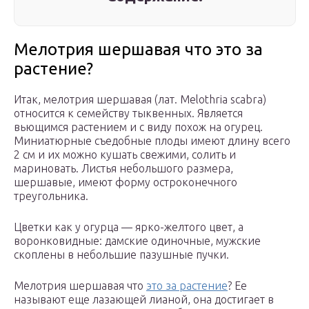
Мелотрия шершавая что это за
растение?
Итак, мелотрия шершавая (лат. Melothria scabra)
относится к семейству тыквенных. Является
вьющимся растением и с виду похож на огурец.
Миниатюрные съедобные плоды имеют длину всего
2 см и их можно кушать свежими, солить и
мариновать. Листья небольшого размера,
шершавые, имеют форму остроконечного
треугольника.
Цветки как у огурца — ярко-желтого цвет, а
воронковидные: дамские одиночные, мужские
скоплены в небольшие пазушные пучки.
Мелотрия шершавая что
это за растение
? Ее
называют еще лазающей лианой, она достигает в