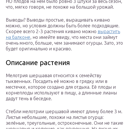
НО плодов на нем было ровно 3 штуки за весь сезон,
что, мягко говоря, не похоже на большой урожай.
Выводы? Выводы простые, выращивать кивано
можно, но условия должны быть более подходящие.
Скорее всего 2-3 растения кивано можно
вырастить
на балконе
, но имейте ввиду, что места они займут
очень много, больше, чем занимают огурцы. Зато, это
будет оригинально и красиво.
Описание растения
Мелотрия шершавая относится к семейству
тыквенных. Посадить её можно в грядку или в
местечке, которое создано для отдыха. Её плоды и
корнеплоды используют в пищу, а длинные лианы
дадут тень в беседке.
Стебли мелотрии шершавой имеют длину более 3 м.
Листья небольшие, похожи на листья огурца:
зелёные, треугольные, остроконечные. Они не такие
шершавые и колючие, как огуречные. На лиане их