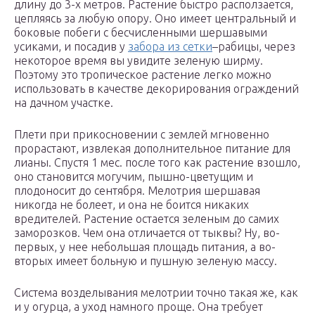
длину до 3-х метров. Растение быстро расползается,
цепляясь за любую опору. Оно имеет центральный и
боковые побеги с бесчисленными шершавыми
усиками, и посадив у
забора из сетки
–рабицы, через
некоторое время вы увидите зеленую ширму.
Поэтому это тропическое растение легко можно
использовать в качестве декорирования ограждений
на дачном участке.
Плети при прикосновении с землей мгновенно
прорастают, извлекая дополнительное питание для
лианы. Спустя 1 мес. после того как растение взошло,
оно становится могучим, пышно-цветущим и
плодоносит до сентября. Мелотрия шершавая
никогда не болеет, и она не боится никаких
вредителей. Растение остается зеленым до самих
заморозков. Чем она отличается от тыквы? Ну, во-
первых, у нее небольшая площадь питания, а во-
вторых имеет больную и пушную зеленую массу.
Система возделывания мелотрии точно такая же, как
и у огурца, а уход намного проще. Она требует