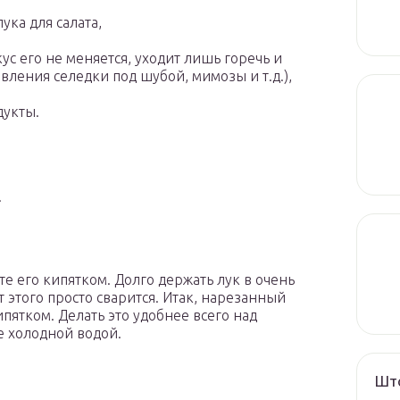
ука для салата,
кус его не меняется, уходит лишь горечь и
вления селедки под шубой, мимозы и т.д.),
дукты.
.
те его кипятком. Долго держать лук в очень
т этого просто сварится. Итак, нарезанный
ипятком. Делать это удобнее всего над
е холодной водой.
Што