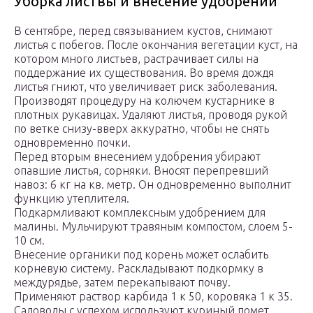
Уборка листвы и внесение удобрений
В сентябре, перед связыванием кустов, снимают
листья с побегов. После окончания вегетации куст, на
котором много листьев, растрачивает силы на
поддержание их существования. Во время дождя
листья гниют, что увеличивает риск заболевания.
Производят процедуру на колючем кустарнике в
плотных рукавицах. Удаляют листья, проводя рукой
по ветке снизу-вверх аккуратно, чтобы не снять
одновременно почки.
Перед вторым внесением удобрения убирают
опавшие листья, сорняки. Вносят перепревший
навоз: 6 кг на кв. метр. Он одновременно выполнит
функцию утеплителя.
Подкармливают комплексным удобрением для
малины. Мульчируют травяным компостом, слоем 5-
10 см.
Внесение органики под корень может ослабить
корневую систему. Раскладывают подкормку в
междурядье, затем перекапывают почву.
Применяют раствор карбида 1 к 50, коровяка 1 к 35.
Садоводы с успехом используют куриный помет,