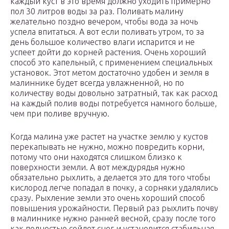
каждый куст в это время должно уходить примерно
пол 30 литров воды за раз. Поливать малину
желательно поздно вечером, чтобы вода за ночь
успела впитаться. А вот если поливать утром, то за
день большое количество влаги испарится и не
успеет дойти до корней растения. Очень хороший
способ это капельный, с применением специальных
установок. Этот метом достаточно удобен и земля в
малиннике будет всегда увлажненной, но по
количеству воды довольно затратный, так как расход
на каждый полив воды потребуется намного больше,
чем при поливе вручную.
Когда малина уже растет на участке землю у кустов
перекапывать не нужно, можно повредить корни,
потому что они находятся слишком близко к
поверхности земли. А вот междурядья нужно
обязательно рыхлить, а делается это для того чтобы
кислород легче попадал в почку, а сорняки удалялись
сразу. Рыхление земли это очень хороший способ
повышения урожайности. Первый раз рыхлить почву
в малиннике нужно ранней весной, сразу после того
как полностью сойдет снег и установится стабильная