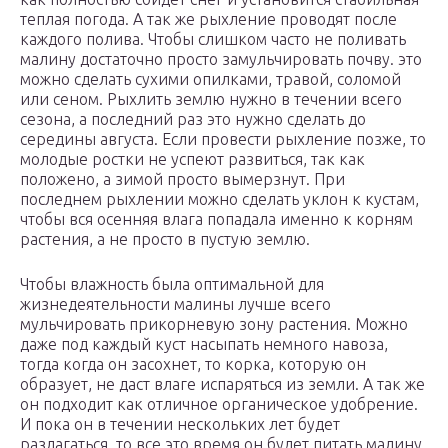
теплая погода. А так же рыхление проводят после
каждого полива. Чтобы слишком часто не поливать
малину достаточно просто замульчировать почву. это
можно сделать сухими опилками, травой, соломой
или сеном. Рыхлить землю нужно в течении всего
сезона, а последний раз это нужно сделать до
середины августа. Если провести рыхление позже, то
молодые ростки не успеют развиться, так как
положено, а зимой просто вымерзнут. При
последнем рыхлении можно сделать уклон к кустам,
чтобы вся осенняя влага попадала именно к корням
растения, а не просто в пустую землю.
Чтобы влажность была оптимальной для
жизнедеятельности малины лучше всего
мульчировать прикорневую зону растения. Можно
даже под каждый куст насыпать немного навоза,
тогда когда он засохнет, то корка, которую он
образует, не даст влаге испаряться из земли. А так же
он подходит как отличное органическое удобрение.
И пока он в течении нескольких лет будет
разлагаться, то все это время он будет питать малину