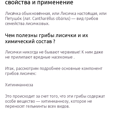
свойства и применение
Лиси́чка обыкнове́нная, или Лисичка настоя́щая, или
Петушóк (лат. Cantharēllus cibārius) — вид грибов
семейства лисичковых.
Чем полезны грибы лисички и их
химический состав ?
Лисички никогда не бывают червивые! К ним даже
не прилипают вредные насекомые .
Итак, рассмотрим подробнее основные компонент
грибов лисичек:
Хитинманноза
Это происходит за счет того, что эти грибы содержат
особе вещество — хитинманнозу, которое не
переносят гельминты всех видов.