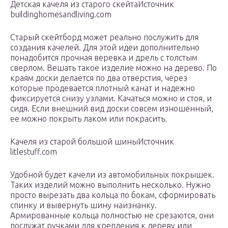
Детская качеля из старого скейтаИсточник
buildinghomesandliving.com
Старый скейтборд может реально послужить для
создания качелей. Для этой идеи дополнительно
понадобится прочная веревка и дрель с толстым
сверлом. Вешать такое изделие можно на дерево. По
краям доски делается по два отверстия, через
которые продевается плотный канат и надежно
фиксируется снизу узлами. Качаться можно и стоя, и
сидя. Если внешний вид доски совсем изношенный,
ее можно покрыть лаком или покрасить.
Качеля из старой большой шиныИсточник
litlestuff.com
Удобной будет качели из автомобильных покрышек.
Таких изделий можно выполнить несколько. Нужно
просто вырезать два кольца по бокам, сформировать
спинку и вывернуть шину наизнанку.
Армированные кольца полностью не срезаются, они
послужат ручками для крепления к дереву или