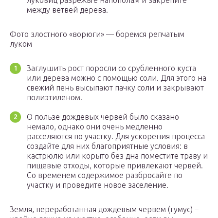
луковиц разрежьте напополам и закрепите
между ветвей дерева.
Фото злостного «ворюги» — боремся репчатым
луком
Заглушить рост поросли со срубленного куста
или дерева можно с помощью соли. Для этого на
свежий пень высыпают пачку соли и закрывают
полиэтиленом.
О пользе дождевых червей было сказано
немало, однако они очень медленно
расселяются по участку. Для ускорения процесса
создайте для них благоприятные условия: в
кастрюлю или корыто без дна поместите траву и
пищевые отходы, которые привлекают червей.
Со временем содержимое разбросайте по
участку и проведите новое заселение.
Земля, переработанная дождевым червем (гумус) –