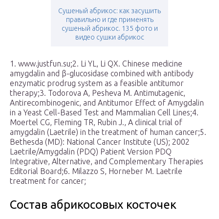
Сушеный абрикос: как засушить
правильно и где применять
сушеный абрикос. 135 фото и
видео сушки абрикос
1. www.justfun.su;2. Li YL, Li QX. Chinese medicine
amygdalin and β-glucosidase combined with antibody
enzymatic prodrug system as a feasible antitumor
therapy;3. Todorova A, Pesheva M. Antimutagenic,
Antirecombinogenic, and Antitumor Effect of Amygdalin
in a Yeast Cell-Based Test and Mammalian Cell Lines;4.
Moertel CG, Fleming TR, Rubin J., A clinical trial of
amygdalin (Laetrile) in the treatment of human cancer;5.
Bethesda (MD): National Cancer Institute (US); 2002
Laetrile/Amygdalin (PDQ) Patient Version PDQ
Integrative, Alternative, and Complementary Therapies
Editorial Board;6. Milazzo S, Horneber M. Laetrile
treatment for cancer;
Состав абрикосовых косточек