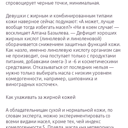
спровоцирует черные точки, минимальная.
Девушки с жирным и комбинированным типами
кожи наверное сейчас подумают: «А может, лучше
вообще тогда избегать масел?» «Ни в коем случае! —
восклицает Алтана Базылева. — Дефицит хороших
жирных кислот (линолевой и линоленовой)
оборачивается снижением защитных функций кожи.
Как назло, именно линолевую кислоту организм сам
не производит, она поступает только с продуктами
питания, добавками омега-3 и -6 и косметическими
средствами. Отказываться от последних нельзя —
нужно только выбирать масла с низким уровнем
комедогенности, например, шиповника и
виноградных косточек».
Как ухаживать за жирной кожей
А обладательницам сухой и нормальной кожи, по
словам эксперта, можно экспериментировать со
всеми видами масел, кроме тех, чей индекс
комедогенности 5. Правда, масла «на четверочку»