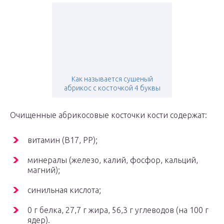
Как называется сушеный
абрикос с косточкой 4 буквы
Очищенные абрикосовые косточки кости содержат:
витамин (В17, РР);
минералы (железо, калий, фосфор, кальций,
магний);
синильная кислота;
0 г белка, 27,7 г жира, 56,3 г углеводов (на 100 г
ядер).