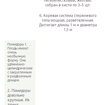
пятилепестковый, желтый,
собран в кисти по 3–5 шт.
6. Коревая система стержневого
типа мощная, разветвленная.
Достигает длины 1 м и диаметра
1,5 м
Помидоры 1.
Плоды имеют
очень
необычную
форму. Они
удлиненно-
цилиндрические
с закругленным
и раздвоенным
донцем.
2. Помидоры
довольно
крупные. Их
длина