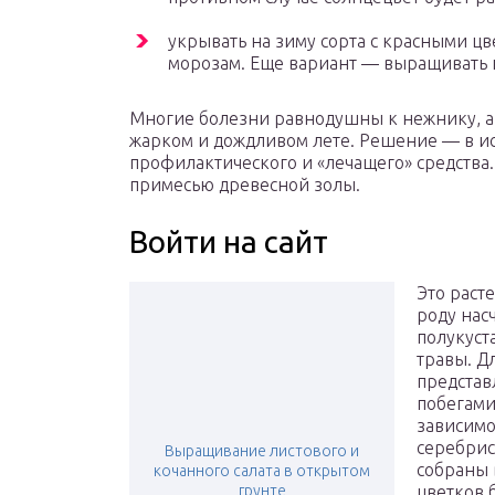
укрывать на зиму сорта с красными ц
морозам. Еще вариант — выращивать 
Многие болезни равнодушны к нежнику, а 
жарком и дождливом лете. Решение — в и
профилактического и «лечащего» средства.
примесью древесной золы.
Войти на сайт
Это раст
роду нас
полукуст
травы. Д
представ
побегами
зависимо
серебрис
Выращивание листового и
собраны 
кочанного салата в открытом
грунте
цветков 