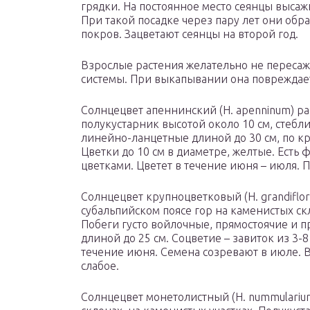
грядки. На постоянное место сеянцы высажи
При такой посадке через пару лет они о
покров. Зацветают сеянцы на второй год.
Взрослые растения желательно не пересаж
системы. При выкапывании она повреждает
Солнцецвет апеннинский (H. apenninum) р
полукустарник высотой около 10 см, стебли
линейно-ланцетные длиной до 30 см, по кр
Цветки до 10 см в диаметре, желтые. Ест
цветками. Цветет в течение июня – июля. 
Солнцецвет крупноцветковый (H. grandiflor
субальпийском поясе гор на каменистых скл
Побеги густо войлочные, прямостоячие и
длиной до 25 см. Соцветие – завиток из 3-8
течение июня. Семена созревают в июле. 
слабое.
Солнцецвет монетолистный (H. nummularium