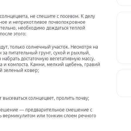
олнцецвета, не спешите с посевом. К делу
шное и неприхотливое почвопокровное
ательно, необходимо дождаться теплой
после этого:
дут, только солнечный участок. Несмотря на
 за питательный грунт, сухой и рыхлый,
 набрать достаточную вегетативную массу.
ка и компоста. Камни, мелкий щебень, гравий
ой зеленый ковер;
ет высеваться солнцецвет, пролить почву;
 решение — предварительное смешение с
ать вермикулитом или тонким слоем речного