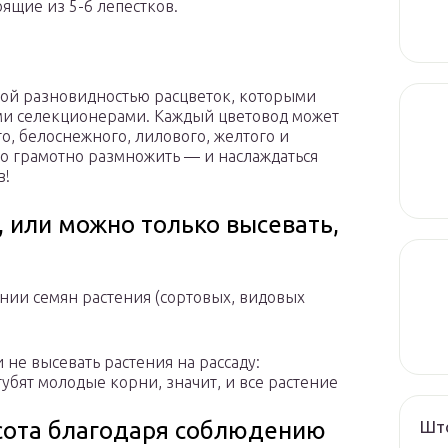
оящие из 5-6 лепестков.
 той разновидностью расцветок, которыми
и селекционерами. Каждый цветовод может
о, белоснежного, лилового, желтого и
ко грамотно размножить — и наслаждаться
в!
 или можно только высевать,
нии семян растения (сортовых, видовых
 не высевать растения на рассаду:
бят молодые корни, значит, и все растение
Што
асота благодаря соблюдению