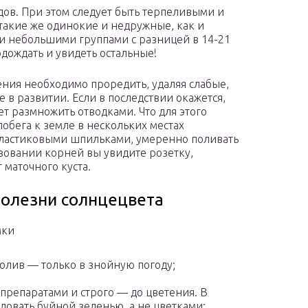
одов. При этом следует быть терпеливыми и
такие же одинокие и недружные, как и
ли небольшими группами с разницей в 14-21
одождать и увидеть остальные!
ния необходимо проредить, удаляя слабые,
в развитии. Если в последствии окажется,
ет размножить отводками. Что для этого
обега к земле в нескольких местах
ластиковыми шпильками, умеренно поливать
азовании корней вы увидите розетку,
 маточного куста.
болезни солнцецвета
мки
олив — только в знойную погоду;
репаратами и строго — до цветения. В
довать буйной зеленью, а не цветками;