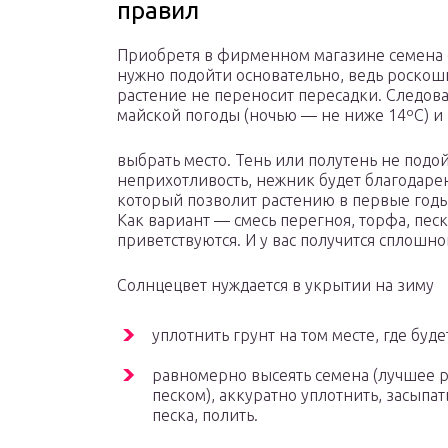
правил
Приобретя в фирменном магазине семена с
нужно подойти основательно, ведь роско
растение не переносит пересадки. Следов
майской погоды (ночью — не ниже 14ºС) и 
выбрать место. Тень или полутень не подой
неприхотливость, нежник будет благодарен
который позволит растению в первые годы
Как вариант — смесь перегноя, торфа, пес
приветствуются. И у вас получится сплошн
Солнцецвет нуждается в укрытии на зиму
уплотнить грунт на том месте, где буд
равномерно высеять семена (лучшее
песком), аккуратно уплотнить, засып
песка, полить.