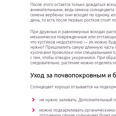
После этого остается только дождаться всх
внимательными, ведь семена солнцецвета 
семена вербены: они всходят по одному и
день, то есть после первых ростков стоит п
При дружных и равномерных всходах расте
механически поврежденные или отстающие 
что кустиков недостаточно — их можно буд
нужно? Пришпилить самую длинную часть п
кусочками проволоки или специальными п
с тем, чтобы отводок укоренился. При обр
следовательно, растение можно отделять от
Уход за почвопокровным и 
Солнцецвет хорошо отзывается на подкор
не нужно заливать. Дополнительный п
можно подкармливать органическими п
противном случае солнцецвет будет ра