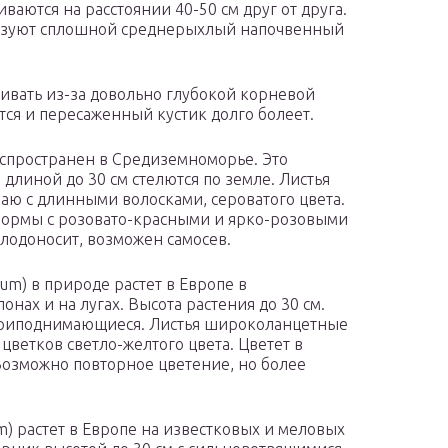
ваются на расстоянии 40-50 см друг от друга.
бразуют сплошной среднерыхлый напочвенный
ивать из-за довольно глубокой корневой
ся и пересаженный кустик долго болеет.
аспространен в Средиземноморье. Это
 длиной до 30 см стелются по земле. Листья
аю с длинными волосками, сероватого цвета.
ь формы с розовато-красными и ярко-розовыми
Плодоносит, возможен самосев.
um) в природе растет в Европе в
онах и на лугах. Высота растения до 30 см.
 приподнимающиеся. Листья широколанцетные
 цветков светло-желтого цвета. Цветет в
Возможно повторное цветение, но более
) растет в Европе на известковых и меловых