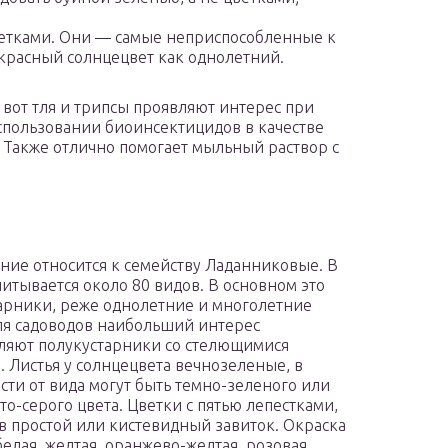
ветками. Они — самые неприспособленные к
красный солнцецвет как однолетний.
вот тля и трипсы проявляют интерес при
спользовании биоинсектицидов в качестве
 Также отлично помогает мыльный раствор с
ение относится к семейству Ладанниковые. В
читывается около 80 видов. В основном это
арники, реже однолетние и многолетние
ля садоводов наибольший интерес
ляют полукустарники со стелющимися
. Листья у солнцецвета вечнозеленые, в
сти от вида могут быть темно-зеленого или
то-серого цвета. Цветки с пятью лепестками,
в простой или кистевидный завиток. Окраска
белая, желтая, оранжево-желтая, розовая.