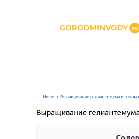
GORODMINVODY
RU
Home
Выращивание гелиантемума в открыт
Выращивание гелиантемума
Содер