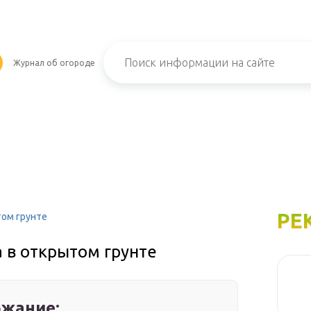
Журнал об огороде
РЕ
ом грунте
 в открытом грунте
жание: