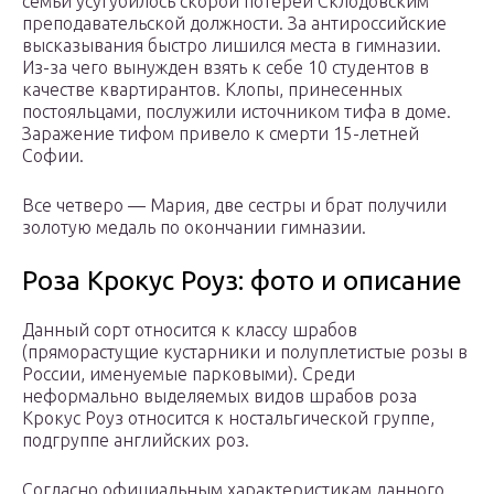
семьи усугубилось скорой потерей Склодовским
преподавательской должности. За антироссийские
высказывания быстро лишился места в гимназии.
Из-за чего вынужден взять к себе 10 студентов в
качестве квартирантов. Клопы, принесенных
постояльцами, послужили источником тифа в доме.
Заражение тифом привело к смерти 15-летней
Софии.
Все четверо — Мария, две сестры и брат получили
золотую медаль по окончании гимназии.
Роза Крокус Роуз: фото и описание
Данный сорт относится к классу шрабов
(пряморастущие кустарники и полуплетистые розы в
России, именуемые парковыми). Среди
неформально выделяемых видов шрабов роза
Крокус Роуз относится к ностальгической группе,
подгруппе английских роз.
Согласно официальным характеристикам данного