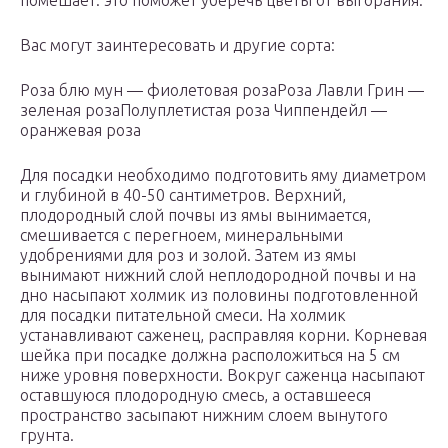
помешает: это поможет уберечь цветы от выгорания.
Вас могут заинтересовать и другие сорта:
Роза блю мун — фиолетовая розаРоза Лавли Грин —
зеленая розаПолуплетистая роза Чиппендейл —
оранжевая роза
Для посадки необходимо подготовить яму диаметром
и глубиной в 40-50 сантиметров. Верхний,
плодородный слой почвы из ямы вынимается,
смешивается с перегноем, минеральными
удобрениями для роз и золой. Затем из ямы
вынимают нижний слой неплодородной почвы и на
дно насыпают холмик из половины подготовленной
для посадки питательной смеси. На холмик
устанавливают саженец, расправляя корни. Корневая
шейка при посадке должна расположиться на 5 см
ниже уровня поверхности. Вокруг саженца насыпают
оставшуюся плодородную смесь, а оставшееся
пространство засыпают нижним слоем вынутого
грунта.