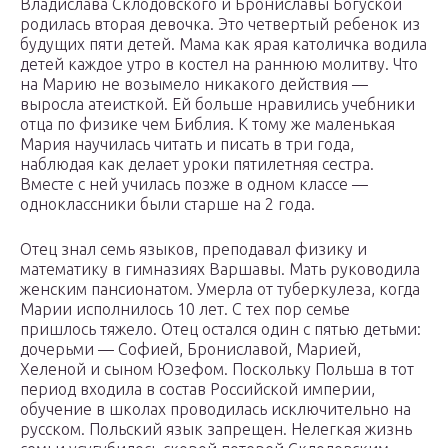
Владислава Склодовского и Брониславы Богуской
родилась вторая девочка. Это четвертый ребенок из
будущих пяти детей. Мама как ярая католичка водила
детей каждое утро в костел на раннюю молитву. Что
на Марию не возымело никакого действия —
выросла атеисткой. Ей больше нравились учебники
отца по физике чем Библия. К тому же маленькая
Мария научилась читать и писать в три года,
наблюдая как делает уроки пятилетняя сестра.
Вместе с ней училась позже в одном классе —
одноклассники были старше на 2 года.
Отец знал семь языков, преподавал физику и
математику в гимназиях Варшавы. Мать руководила
женским пансионатом. Умерла от туберкулеза, когда
Марии исполнилось 10 лет. С тех пор семье
пришлось тяжело. Отец остался один с пятью детьми:
дочерьми — Софией, Брониславой, Марией,
Хеленой и сыном Юзефом. Поскольку Польша в тот
период входила в состав Российской империи,
обучение в школах проводилась исключительно на
русском. Польский язык запрещен. Нелегкая жизнь