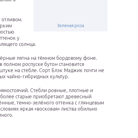
 отливом.
ярким
Зеленая роза
ностью
ттенок у
алящего солнца.
чёрные пятна на тёмном бордовому фоне.
в полном роспуске бутон становится
штуке на стебле. Сорт Блэк Маджик почти не
ных чайно-гибридных культур.
рямостоячий. Стебли ровные, плотные и
 более старые приобретают древесный
нённые, темно-зелёного оттенка с глянцевым
словиях яркая «восковая» листва обильно
много.