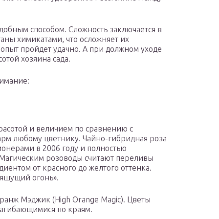
добным способом. Сложность заключается в
таны химикатами, что осложняет их
опыт пройдет удачно. А при должном уходе
отой хозяина сада.
нимание:
расотой и величием по сравнению с
арм любому цветнику. Чайно-гибридная роза
ионерами в 2006 году и полностью
 Магическим розоводы считают переливы
адиентом от красного до желтого оттенка.
ляшущий огонь».
ранж Мэджик (High Orange Magic). Цветы
загибающимися по краям.