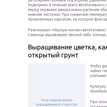
регулярных поливов под корень, удаления
подкормок в течение всего вегетативного 
перед первыми заморозками растение обрез
нижние листочки. При снижении температ
проволочным каркасом, на котором фиксир
Размножают «Черную магию» вегетативно:
Саженцы высаживают весной либо осенью.
Выращивание цветка, ка
открытый грунт
Чтобы до
чайно-ги
учитыват
Культуру
приобрес
Роза «черная магия»
При этом
выращивание в открытом
посадочн