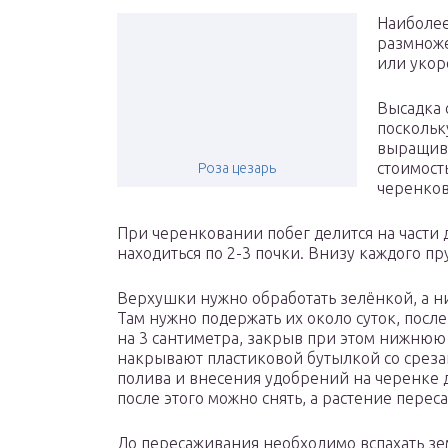
Наиболее
размноже
или укор
Высадка 
поскольк
выращива
стоимост
Роза цезарь
черенков
При черенковании побег делится на части 
находиться по 2-3 почки. Внизу каждого пр
Верхушки нужно обработать зелёнкой, а н
Там нужно подержать их около суток, посл
на 3 сантиметра, закрыв при этом нижнюю 
накрывают пластиковой бутылкой со срез
полива и внесения удобрений на черенке 
после этого можно снять, а растение перес
До пересаживания необходимо вспахать зе