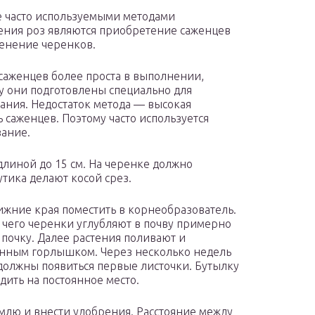
 часто используемыми методами
ния роз являются приобретение саженцев
енение черенков.
саженцев более проста в выполнении,
у они подготовлены специально для
ния. Недостаток метода — высокая
ь саженцев. Поэтому часто используется
ание.
длиной до 15 см. На черенке должно
утика делают косой срез.
ижние края поместить в корнеобразователь.
е чего черенки углубляют в почву примерно
почку. Далее растения поливают и
анным горлышком. Через несколько недель
должны появиться первые листочки. Бутылку
адить на постоянное место.
млю и внести удобрения. Расстояние между