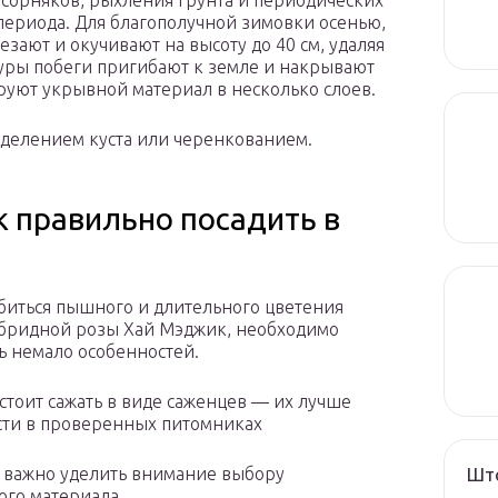
 сорняков, рыхления грунта и периодических
периода. Для благополучной зимовки осенью,
ают и окучивают на высоту до 40 см, удаляя
уры побеги пригибают к земле и накрывают
уют укрывной материал в несколько слоев.
 делением куста или черенкованием.
к правильно посадить в
биться пышного и длительного цветения
бридной розы Хай Мэджик, необходимо
ь немало особенностей.
 стоит сажать в виде саженцев — их лучше
ти в проверенных питомниках
Што
 важно уделить внимание выбору
ого материала