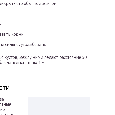
рикрыть его обычной землей.
.
авить корни.
не сильно, утрамбовать.
ко кустов, между ними делают расстояние 50
облюдать дистанцию 1 м
сти
за
лотные
тие
ралью в