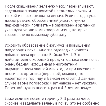
После скашивания зеленую массу перекапывают,
заделывая в почву лопатой на тяжелых почвах и
тяпкой и плоскорезом на легких. Если погода сухая,
дожди редкие, обработанный участок нужно
периодически поливать – в разложении органики
участвуют черви и микроорганизмы, которые
«работают» по влажному субстрату.
Ускорить образование биогумуса и повышения
плодородия почвы многие садоводы пытаются
добавлением препарата Байкал ЭМ-1. Это
действительно хороший продукт, однако если почва
очень бедная, истощенная многолетним
выращиванием овощей или ягод, а при посеве не
вносилась органика (перегной, компост), то
надеяться на горчицу и Байкал не стоит. В данном
случае верна поговорка: «Нет навоза – нет урожая».
Перегной нужно вносить раз в 4-5 лет минимум.
Даже если вы посеете горчицу 2-3 раза за лето,
скосите и заделаете зелень в почву, это не особенно