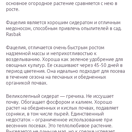
основное огородное растение сравняется с нею в
росте.
Фацелия является хорошим сидератом и отличным
медоносом, способным привлечь опылителей в сад.
Rasbak
Фацелия, отличается очень быстрым ростом
надземной массы и неприхотливостью к
возделыванию. Хороша как зеленое удобрение для
овощных культур. Ее скашивают через 45-50 дней в
период цветения. Она идеально подходит для посева
в течение сезона на песчаных и обедненных
органикой почвах.
Великолепный сидерат — гречиха. Не иссушает
почву. Обогащает фосфором и калием. Хорошо
растет на обедненных и кислых почвах, подавляет
сорняки, в том числе пырей. Единственный
недостаток – ограниченное использование при
весенних посевах. Это теплолюбивое растение.
Высевается не раньше мая, но к срезке успевает