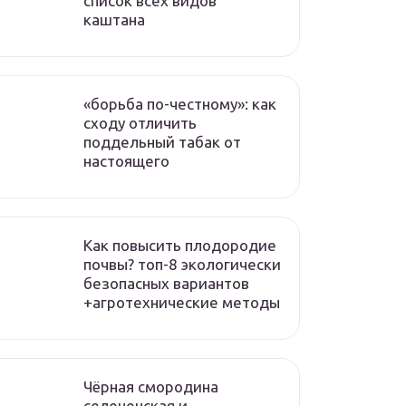
список всех видов
каштана
«борьба по-честному»: как
сходу отличить
поддельный табак от
настоящего
Как повысить плодородие
почвы? топ-8 экологически
безопасных вариантов
+агротехнические методы
Чёрная смородина
селеченская и