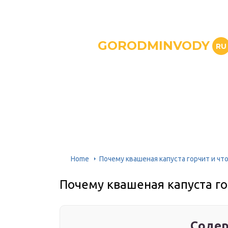
GORODMINVODY
RU
Home
Почему квашеная капуста горчит и чт
Почему квашеная капуста го
Содер