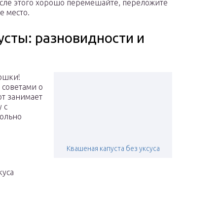
осле этого хорошо перемешайте, переложите
е место.
пусты: разновидности и
юшки!
 советами о
от занимает
 с
вольно
Квашеная капуста без уксуса
куса