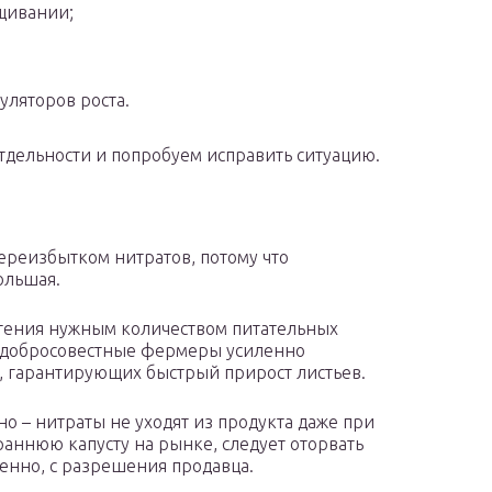
щивании;
уляторов роста.
тдельности и попробуем исправить ситуацию.
ереизбытком нитратов, потому что
ольшая.
астения нужным количеством питательных
недобросовестные фермеры усиленно
в, гарантирующих быстрый прирост листьев.
но – нитраты не уходят из продукта даже при
раннюю капусту на рынке, следует оторвать
венно, с разрешения продавца.