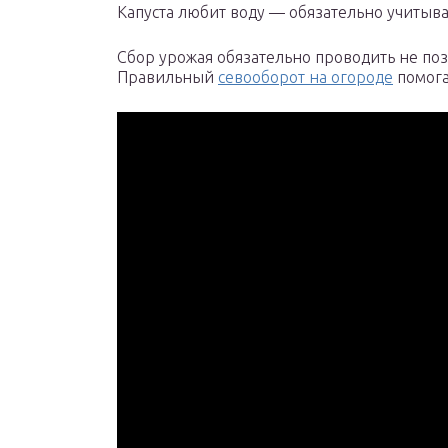
Капуста любит воду — обязательно учитыв
Сбор урожая обязательно проводить не по
Правильный
севооборот на огороде
помога