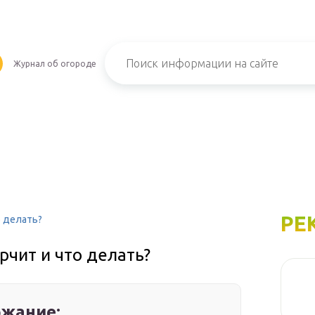
Журнал об огороде
РЕ
о делать?
рчит и что делать?
жание: