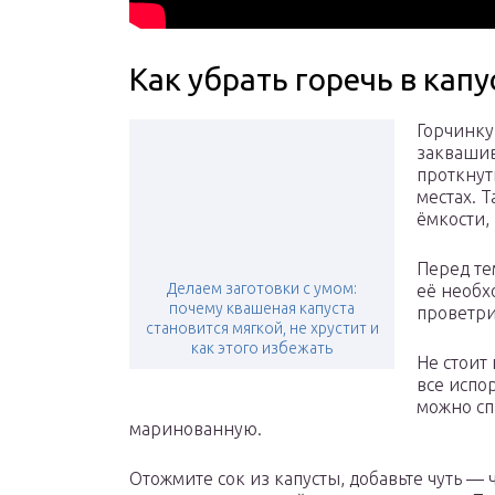
Как убрать горечь в капу
Горчинку
заквашив
проткнут
местах. 
ёмкости,
Перед тем
Делаем заготовки с умом:
её необх
почему квашеная капуста
проветри
становится мягкой, не хрустит и
как этого избежать
Не стоит
все испор
можно сп
маринованную.
Отожмите сок из капусты, добавьте чуть — 