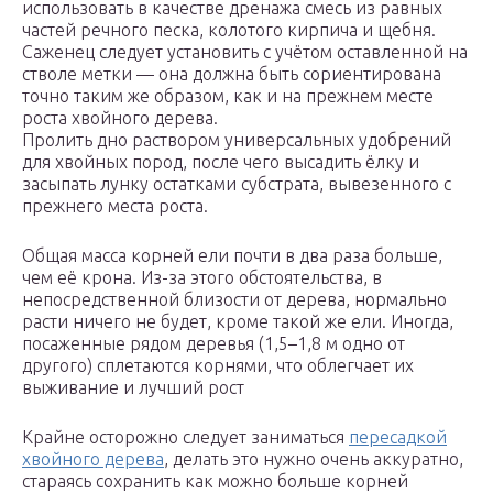
использовать в качестве дренажа смесь из равных
частей речного песка, колотого кирпича и щебня.
Саженец следует установить с учётом оставленной на
стволе метки — она должна быть сориентирована
точно таким же образом, как и на прежнем месте
роста хвойного дерева.
Пролить дно раствором универсальных удобрений
для хвойных пород, после чего высадить ёлку и
засыпать лунку остатками субстрата, вывезенного с
прежнего места роста.
Общая масса корней ели почти в два раза больше,
чем её крона. Из-за этого обстоятельства, в
непосредственной близости от дерева, нормально
расти ничего не будет, кроме такой же ели. Иногда,
посаженные рядом деревья (1,5–1,8 м одно от
другого) сплетаются корнями, что облегчает их
выживание и лучший рост
Крайне осторожно следует заниматься
пересадкой
хвойного дерева
, делать это нужно очень аккуратно,
стараясь сохранить как можно больше корней