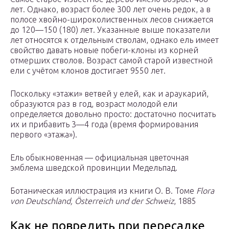
лет. Однако, возраст более 300 лет очень редок, а в
полосе хвойно-широколиственных лесов снижается
до 120—150 (180) лет. Указанные выше показатели
лет относятся к отдельным стволам, однако ель имеет
свойство давать новые побеги-клоны из корней
отмерших стволов. Возраст самой старой известной
ели с учётом клонов достигает 9550 лет.
Поскольку «этажи» ветвей у елей, как и араукарий,
образуются раз в год, возраст молодой ели
определяется довольно просто: достаточно посчитать
их и прибавить 3—4 года (время формирования
первого «этажа»).
Ель обыкновенная — официальная цветочная
эмблема шведской провинции Медельпад.
Ботаническая иллюстрация из книги О. В. Томе
Flora
von Deutschland, Österreich und der Schweiz
, 1885
Как не повредить при пересадке