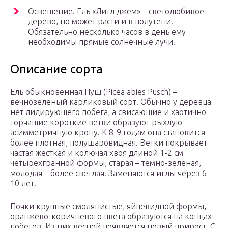
Освещение. Ель «Литл джем» – светолюбивое
дерево, но может расти и в полутени.
Обязательно несколько часов в день ему
необходимы прямые солнечные лучи.
Описание сорта
Ель обыкновенная Пуш (Picea abies Pusch) –
вечнозеленый карликовый сорт. Обычно у деревца
нет лидирующего побега, а свисающие и хаотично
торчащие короткие ветви образуют рыхлую
асимметричную крону. К 8-9 годам она становится
более плотная, полушаровидная. Ветки покрывает
частая жесткая и колючая хвоя длиной 1-2 см
четырехгранной формы, старая – темно-зеленая,
молодая – более светлая. Заменяются иглы через 6-
10 лет.
Почки крупные смолянистые, яйцевидной формы,
оранжево-коричневого цвета образуются на концах
побегов. Из них весной появляется новый прирост. С