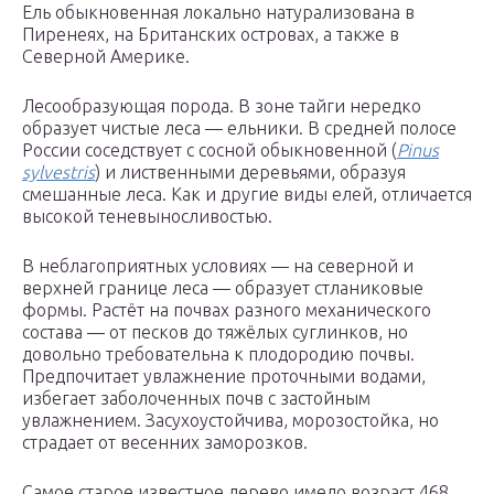
Ель обыкновенная локально натурализована в
Пиренеях, на Британских островах, а также в
Северной Америке.
Лесообразующая порода. В зоне тайги нередко
образует чистые леса — ельники. В средней полосе
России соседствует с сосной обыкновенной (
Pinus
sylvestris
) и лиственными деревьями, образуя
смешанные леса. Как и другие виды елей, отличается
высокой теневыносливостью.
В неблагоприятных условиях — на северной и
верхней границе леса — образует стланиковые
формы. Растёт на почвах разного механического
состава — от песков до тяжёлых суглинков, но
довольно требовательна к плодородию почвы.
Предпочитает увлажнение проточными водами,
избегает заболоченных почв с застойным
увлажнением. Засухоустойчива, морозостойка, но
страдает от весенних заморозков.
Самое старое известное дерево имело возраст 468