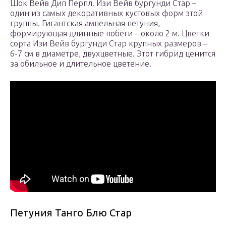
Шок Вейв Дип Перпл. Изи Вейв бургунди Стар –
один из самых декоративных кустовых форм этой
группы. Гигантская ампельная петуния,
формирующая длинные побеги – около 2 м. Цветки
сорта Изи Вейв бургунди Стар крупных размеров –
6-7 см в диаметре, двухцветные. Этот гибрид ценится
за обильное и длительное цветение.
Петуния Танго Блю Стар