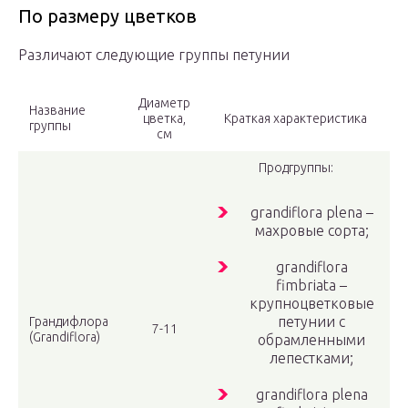
По размеру цветков
Различают следующие группы петунии
Диаметр
Название
цветка,
Краткая характеристика
группы
см
Продгруппы:
grandiflora plena –
махровые сорта;
grandiflora
fimbriata –
крупноцветковые
петунии с
Грандифлора
7-11
(Grandiflora)
обрамленными
лепестками;
grandiflora plena