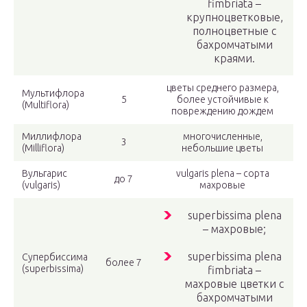
fimbriata –
крупноцветковые,
полноцветные с
бахромчатыми
краями.
цветы среднего размера,
Мультифлора
5
более устойчивые к
(Multiflora)
повреждению дождем
Миллифлора
многочисленные,
3
(Milliflora)
небольшие цветы
Вульгарис
vulgaris plena – сорта
до 7
(vulgaris)
махровые
superbissima plena
– махровые;
superbissima plena
Супербиссима
более 7
(superbissima)
fimbriata –
махровые цветки с
бахромчатыми