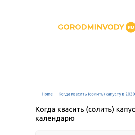
GORODMINVODY
RU
Home
Когда квасить (солить) капусту в 20
Когда квасить (солить) капу
календарю