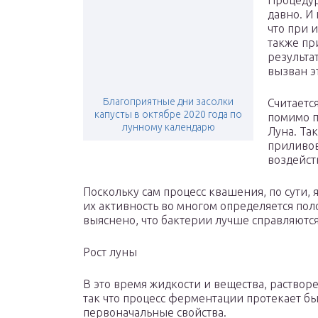
Процедур
давно. И
что при 
также пр
результа
вызван э
Благоприятные дни засолки
Считается
капусты в октябре 2020 года по
помимо п
лунному календарю
Луна. Та
приливов
воздейст
Поскольку сам процесс квашения, по сути, 
их активность во многом определяется пол
выяснено, что бактерии лучше справляются
Рост луны
В это время жидкости и вещества, раствор
так что процесс ферментации протекает бы
первоначальные свойства.