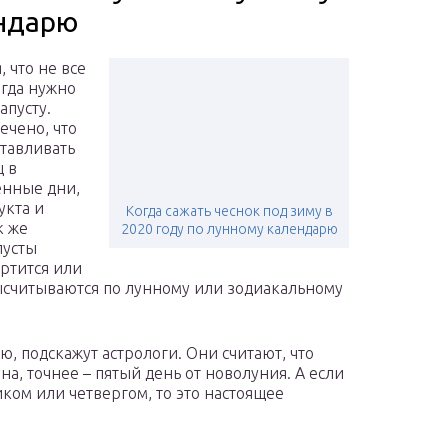
ндарю
, что не все
огда нужно
апусту.
ечено, что
отавливать
щ в
ённые дни,
укта и
Когда сажать чеснок под зиму в
к же
2020 году по лунному календарю
пусты
ртится или
высчитываются по лунному или зодиакальному
ю, подскажут астрологи. Они считают, что
а, точнее – пятый день от новолуния. А если
иком или четвергом, то это настоящее