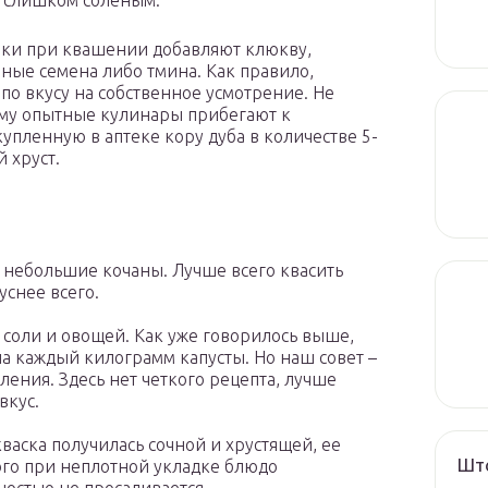
е слишком соленым.
йки при квашении добавляют клюкву,
пные семена либо тмина. Как правило,
о вкусу на собственное усмотрение. Не
тому опытные кулинары прибегают к
упленную в аптеке кору дуба в количестве 5-
 хруст.
 небольшие кочаны. Лучше всего квасить
уснее всего.
соли и овощей. Как уже говорилось выше,
 на каждый килограмм капусты. Но наш совет –
ления. Здесь нет четкого рецепта, лучше
вкус.
кваска получилась сочной и хрустящей, ее
Што
ого при неплотной укладке блюдо