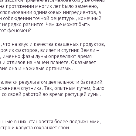
а засолки применяется человеком уже очень
 на протяжении многих лет было замечено,
использовании одинаковых ингредиентов, а
и соблюдении точной рецептуры, конечный
т нередко разнится. Чем же может быть
тот феномен?
, что на вкус и качества квашеных продуктов,
рочих факторов, влияет и спутник Земли –
к, именно фазы луны определяют время
 и отливов на нашей планете. Оказывает
вие она и на живые организмы.
является результатом деятельности бактерий,
ожением спутника. Так, опытным путем, было
 со своей работой во время растущей луны.
енные в них, становятся более подвижными,
стро и капуста сохраняет свои