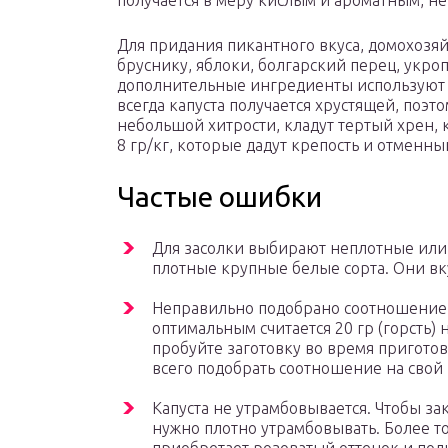
получается в меру кислым и ароматным, н
Для придания пикантного вкуса, домохозя
бруснику, яблоки, болгарский перец, укро
дополнительные ингредиенты используют п
всегда капуста получается хрустящей, поэ
небольшой хитрости, кладут тертый хрен, к
8 гр/кг, которые дадут крепость и отменный
Частые ошибки
Для засолки выбирают неплотные или
плотные крупные белые сорта. Они вк
Неправильно подобрано соотношение 
оптимальным считается 20 гр (горсть)
пробуйте заготовку во время приготов
всего подобрать соотношение на свой 
Капуста не утрамбовывается. Чтобы за
нужно плотно утрамбовывать. Более т