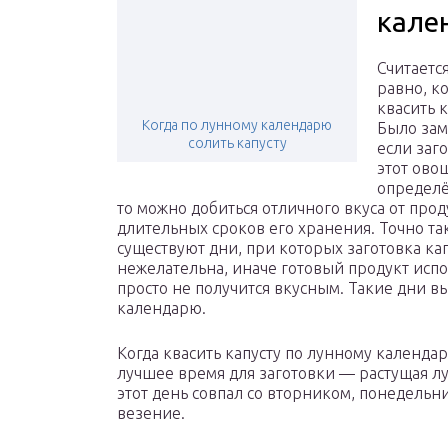
кале
Считается
равно, к
квасить к
Когда по лунному календарю
Было зам
солить капусту
если заг
этот ово
определ
то можно добиться отличного вкуса от прод
длительных сроков его хранения. Точно та
существуют дни, при которых заготовка ка
нежелательна, иначе готовый продукт испо
просто не получится вкусным. Такие дни 
календарю.
Когда квасить капусту по лунному календар
лучшее время для заготовки — растущая лун
этот день совпал со вторником, понедельн
везение.