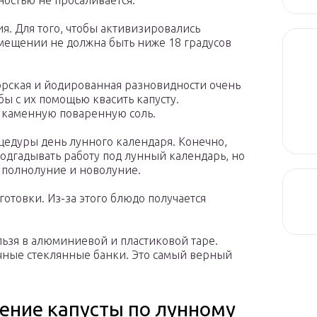
ностью не просаливается.
. Для того, чтобы активизировались
мещении не должна быть ниже 18 градусов
рская и йодированная разновидности очень
бы с их помощью квасить капусту.
 каменную поваренную соль.
едуры день лунного календаря. Конечно,
подгадывать работу под лунный календарь, но
а полнолуние и новолуние.
отовки. Из-за этого блюдо получается
льзя в алюминиевой и пластиковой таре.
чные стеклянные банки. Это самый верный
ение капусты по лунному