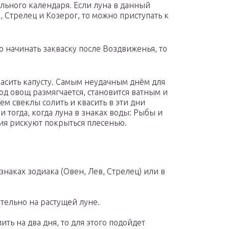
льного календаря. Если луна в данный
, Стрелец и Козерог, то можно приступать к
то начинать закваску после Воздвиженья, то
квасить капусту. Самым неудачным днём для
иод овощ размягчается, становится ватным и
м свеклы солить и квасить в эти дни
 тогда, когда луна в знаках воды: Рыбы и
ния рискуют покрыться плесенью.
знаках зодиака (Овен, Лев, Стрелец) или в
тельно на растущей луне.
ить на два дня, то для этого подойдет