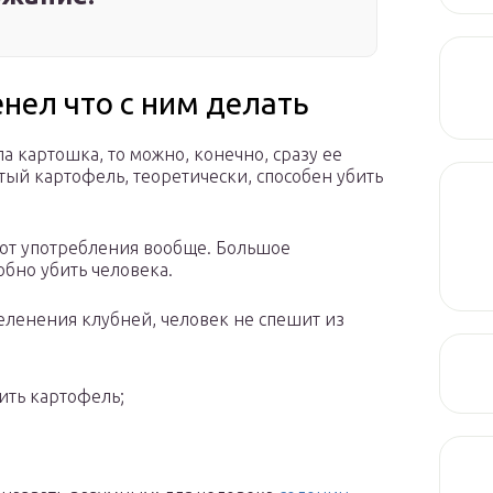
нел что с ним делать
ла картошка, то можно, конечно, сразу ее
тый картофель, теоретически, способен убить
 от употребления вообще. Большое
обно убить человека.
еленения клубней, человек не спешит из
ить картофель;