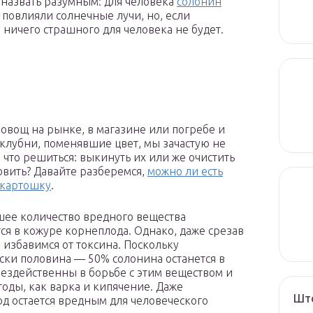
 назвать разумным: для человека
солонин
 повлияли солнечные лучи, но, если
 ничего страшного для человека не будет.
овощ на рынке, в магазине или погребе и
 клубни, поменявшие цвет, мы зачастую не
а что решиться: выкинуть их или же очистить
овить? Давайте разберемся,
можно ли есть
 картошку
.
ее количество вредного вещества
ся в кожуре корнеплода. Однако, даже срезав
е избавимся от токсина. Поскольку
ски половина — 50% солонина останется в
Бездейственны в борьбе с этим веществом и
тоды, как варка и кипячение. Даже
Што
 остается вредным для человеческого