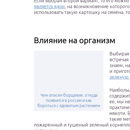
Если выбран второй вариант, то его можно
является ядом
, на возникновение которого
использовать такую картошку на семена, то
Влияние на организм
Выбирая 
встречая
знаем, н
и пригот
зеленую
Наибольш
Чем опасен борщевик: откуда
содержит
появился в россии и как
ее, мы н
бороться с ядовитым растением
практиче
мякоти. 
такие ме
пожаренный и тушеный зеленый корнеплод