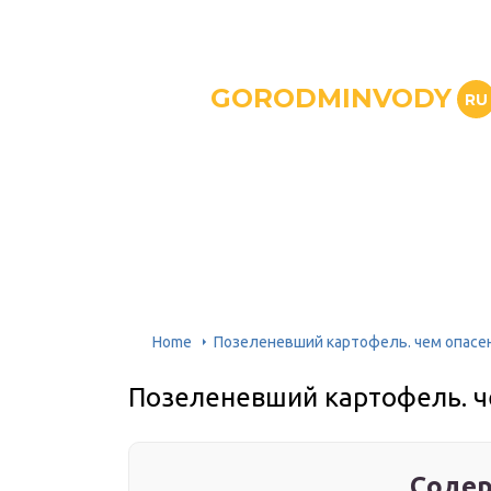
GORODMINVODY
RU
Home
Позеленевший картофель. чем опасен
Позеленевший картофель. че
Содер