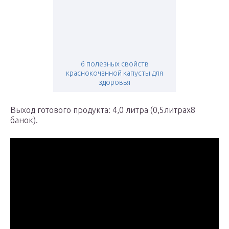
6 полезных свойств
краснокочанной капусты для
здоровья
Выход готового продукта: 4,0 литра (0,5литраx8
банок).