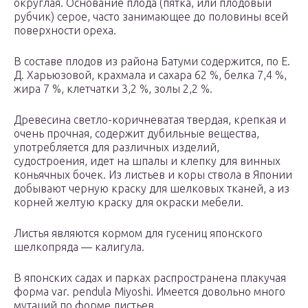
округлая. Основание плода (пятка, или плодовый
рубчик) серое, часто занимающее до половины всей
поверхности ореха.
В составе плодов из района Батуми содержится, по Е.
Д. Харьюзовой, крахмала и сахара 62 %, белка 7,4 %,
жира 7 %, клетчатки 3,2 %, золы 2,2 %.
Древесина светло-коричневатая твердая, крепкая и
очень прочная, содержит дубильные вещества,
употребляется для различных изделий,
судостроения, идет на шпалы и клепку для винных
коньячных бочек. Из листьев и коры ствола в Японии
добывают черную краску для шелковых тканей, а из
корней желтую краску для окраски мебели.
Листья являются кормом для гусениц японского
шелкопряда — калигула.
В японских садах и парках распространена плакучая
форма var. pendula Miyoshi. Имеется довольно много
мутаций по форме листьев.