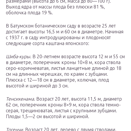
размерами (высота до 6 см, масса до 80—100 г).
Выход ядра от массы плода без плюски 81 %,
оболочка плода 19 %.
В Батумском ботаническом саду в возрасте 25 лет
достигает высоты 16,5 м и 60 см в диаметре. Начиная
с 1937 г. в саду интродуцированы и плодоносят
следующие сорта каштана японского:
Шиба-куры
. В 20-летнем возрасте высота 12 м и 55 см
в диаметре, поперечник кроны 10×8 м, кора ствола
серо-коричневатая, листья ланцетные длиной до 18
см на длинных черешках, по краям с зубцами.
Плюска с 12—18 см в диаметре, колючая, плод
высотой и шириной до 3 см.
Тенсихенама
. Возраст 20 лет, высота 11,5 м, диаметр
62 см, поперечник кроны 8×9 м, кора ствола темно-
серая, трещиноватая, листья с крупными зубцами.
Плоды 1,5—2 см высотой и шириной.
Тогенчи
. Возраст 20 лет, дерево с двумя стволами,