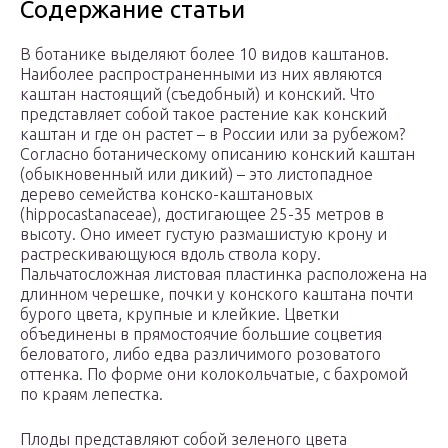
Содержание статьи
В ботанике выделяют более 10 видов каштанов.
Наиболее распространенными из них являются
каштан настоящий (съедобный) и конский. Что
представляет собой такое растение как конский
каштан и где он растет – в России или за рубежом?
Согласно ботаническому описанию конский каштан
(обыкновенный или дикий) – это листопадное
дерево семейства конско-каштановых
(hippocastanaceae), достигающее 25-35 метров в
высоту. Оно имеет густую размашистую крону и
растрескивающуюся вдоль ствола кору.
Пальчатосложная листовая пластинка расположена на
длинном черешке, почки у конского каштана почти
бурого цвета, крупные и клейкие. Цветки
объединены в прямостоячие большие соцветия
беловатого, либо едва различимого розоватого
оттенка. По форме они колокольчатые, с бахромой
по краям лепестка.
Плоды представляют собой зеленого цвета