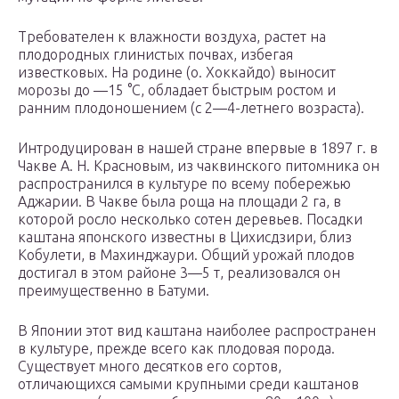
Требователен к влажности воздуха, растет на
плодородных глинистых почвах, избегая
известковых. На родине (о. Хоккайдо) выносит
морозы до —15 °С, обладает быстрым ростом и
ранним плодоношением (с 2—4-летнего возраста).
Интродуцирован в нашей стране впервые в 1897 г. в
Чакве А. Н. Красновым, из чаквинского питомника он
распространился в культуре по всему побережью
Аджарии. В Чакве была роща на площади 2 га, в
которой росло несколько сотен деревьев. Посадки
каштана японского известны в Цихисдзири, близ
Кобулети, в Махинджаури. Общий урожай плодов
достигал в этом районе 3—5 т, реализовался он
преимущественно в Батуми.
В Японии этот вид каштана наиболее распространен
в культуре, прежде всего как плодовая порода.
Существует много десятков его сортов,
отличающихся самыми крупными среди каштанов