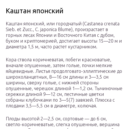
Каштан японский
Каштан японский, или городчатый (Castanea crenata
Sieb. et Zucc., C. japonica Blume), произрастает в
горных лесах Японии и Восточного Китая с дубом,
буком и криптомерией, достигает высоты 15—20 м и
диаметра 1,5 м, часто растет кустарником.
Кора ствола коричневатая, побеги красноватые,
вначале опушенные, затем голые, почки мелкие
яйцевидные. Листья продолговато-эллиптические до
широколанцетных, 8—16 см длины и 3—3,5 см
ширины, сверху голые, с нижней стороны
опушенные, черешок длиной 1—1,2 см. Тычиночные
сережки длиной 9—12 см, пестичные цветки
собраны клубочками по 3—5(7) завязей. Плюска с
плодами 3,5—5,5 см в диаметре, колючая.
Плоды высотой 2—2,5 см, сортовые — до 6 см,
светло-коричневатые, слегка опушенные, вершина