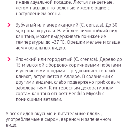
индивидуальной посадке. Листья ланцетные,
летом насыщенно-зеленые и желтеющие с
наступлением осени.
Зубчатый или американский (C. dentata). До 30
м, крона округлая. Наиболее зимостойкий вид
каштана, может выдерживать понижение
температуры до –37 °С. Орешки мельче и слаще
чем у остальных видов.
Японский или городчатый (C. crenata). Дерево до
15 м высотой с бордово-коричневыми побегами
и увесистыми плодами. Предпочитает теплый
климат, встречается в Адлере. В сравнении с
другими видами, слабо подвержено грибковым
заболеваниям. К интересным декоративным
сортам каштана относят Pendula Miyoshi с
поникшими ветвями.
У всех видов вкусные и питательные плоды,
употребляемые в сыром, вареном и запеченном
виде.