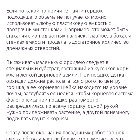
Если по какой-то причине найти горшок
подходящего объема не получается можно
использовать любую пластиковую емкость с
прозрачными стенками. Например, это может быть
стаканчик из-под ватных палочек. Главное, в боках и
стенках емкости проделать достаточное количество
дренажных отверстий.
Высаживать маленькую орхидею следует в
специальный субстрат, состоящий из кусочков коры,
мха и легкой дерновой земли. При посадке детка
орхидеи должна располагаться строго по центру
горшка, а ее корневая шейка находится на уровне
почвы, заглублять ее нельзя. Чтобы корневая система
фаленопсиса при посадке равномерно
распределилась по всему горшку, одной рукой
нужно придерживать растение, а другой понемногу
подсыпать грунт к корням.
Сразу после окончания посадочных работ горшок
слегка обстукивают по бокам, это помогает осесть