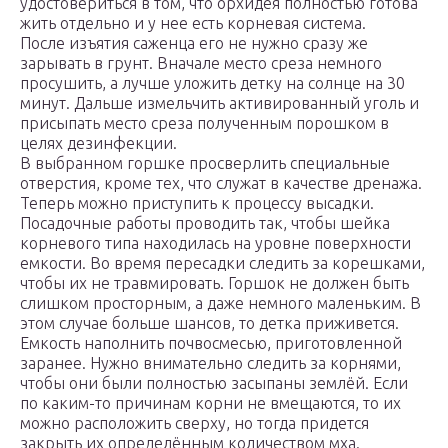
удостовериться в том, что орхидея полностью готова
жить отдельно и у нее есть корневая система.
После изъятия саженца его не нужно сразу же
зарывать в грунт. Вначале место среза немного
просушить, а лучше уложить детку на солнце на 30
минут. Дальше измельчить активированный уголь и
присыпать место среза полученным порошком в
целях дезинфекции.
В выбранном горшке просверлить специальные
отверстия, кроме тех, что служат в качестве дренажа.
Теперь можно приступить к процессу высадки.
Посадочные работы проводить так, чтобы шейка
корневого типа находилась на уровне поверхности
емкости. Во время пересадки следить за корешками,
чтобы их не травмировать. Горшок не должен быть
слишком просторным, а даже немного маленьким. В
этом случае больше шансов, то детка приживется.
Емкость наполнить почвосмесью, приготовленной
заранее. Нужно внимательно следить за корнями,
чтобы они были полностью засыпаны землёй. Если
по каким-то причинам корни не вмещаются, то их
можно расположить сверху, но тогда придется
закрыть их определённым количеством мха.