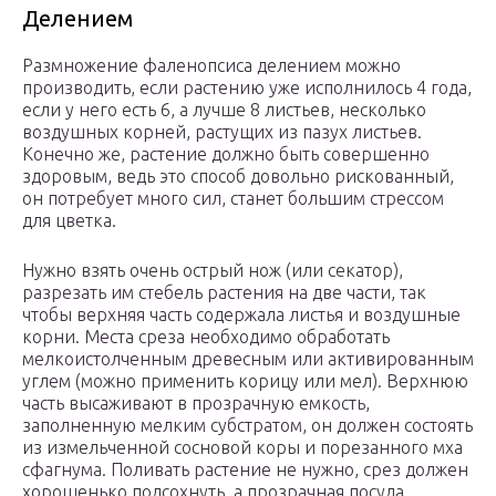
Делением
Размножение фаленопсиса делением можно
производить, если растению уже исполнилось 4 года,
если у него есть 6, а лучше 8 листьев, несколько
воздушных корней, растущих из пазух листьев.
Конечно же, растение должно быть совершенно
здоровым, ведь это способ довольно рискованный,
он потребует много сил, станет большим стрессом
для цветка.
Нужно взять очень острый нож (или секатор),
разрезать им стебель растения на две части, так
чтобы верхняя часть содержала листья и воздушные
корни. Места среза необходимо обработать
мелкоистолченным древесным или активированным
углем (можно применить корицу или мел). Верхнюю
часть высаживают в прозрачную емкость,
заполненную мелким субстратом, он должен состоять
из измельченной сосновой коры и порезанного мха
сфагнума. Поливать растение не нужно, срез должен
хорошенько подсохнуть, а прозрачная посуда