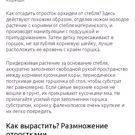
Как отсадить отросток орхидеи от стебля? Здесь
действуют похожим образом, отделяя ножом молодое
растение с корнями от стебля материнского, и
производят манипуляции с подсушкой и
припудриванием. Затем детку пересаживают в
горшок, не заглубляя корневую шейку, лучше
расположить ее вровень с краем горшка.
Придерживая растение за основание стебля,
аккуратно заполняют свободной рукой пространство
между корнями кусочками коры, периодически
постукивая дном горшочка об стол, чтобы субстрат
лег равномерно. Если самые верхние корни не
вошли в грунт, их прикрывают кусочками мха. Не
прилагайте усилий при заполнении горшка
субстратом, корни у фаленопсисов очень хрупкие и
их легко повредить.
Как вырастить? Размножение
отростками