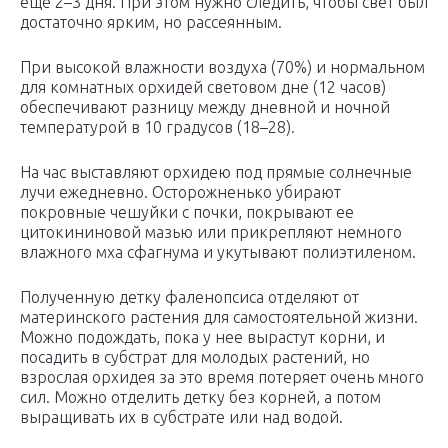
еще 2–3 дня. При этом нужно следить, чтобы свет был
достаточно ярким, но рассеянным.
При высокой влажности воздуха (70%) и нормальном
для комнатных орхидей световом дне (12 часов)
обеспечивают разницу между дневной и ночной
температурой в 10 градусов (18–28).
На час выставляют орхидею под прямые солнечные
лучи ежедневно. Осторожненько убирают
покровные чешуйки с почки, покрывают ее
цитокининовой мазью или прикрепляют немного
влажного мха сфагнума и укутывают полиэтиленом.
Полученную детку фаленопсиса отделяют от
материнского растения для самостоятельной жизни.
Можно подождать, пока у нее вырастут корни, и
посадить в субстрат для молодых растений, но
взрослая орхидея за это время потеряет очень много
сил. Можно отделить детку без корней, а потом
выращивать их в субстрате или над водой.