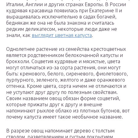
Италии, Англии и других странах Европы. В России
кудрявая красавица появилась при Екатерине II и
выращивалась исключительно в садах богачей,
беднякам же она не была знакома и считалась
редким деликатесом, некоторые люди даже не
знали, как
выглядит цветная капуста
.
Однолетнее растение из семейства крестоцветных
является родственником белокочанной капусты и
брокколи. Соцветия кудрявые и мясистые, цвета
могут отличаться из-за сорта растения, они могут
быть: кремового, белого, сиреневого, фиолетового,
пурпурного, зеленого, желтого и даже оранжевого
оттенка. Кроме цвета, сорта ничем не отличаются и
не уступают друг другу по полезным свойствам.
Своим названием овощ обязан форме соцветий,
которые прижаты друг к другу и внешне
напоминают рыхлое облако из плотных бутонов, вот
почему капуста имеет такое необычное название.
В разрезе овощ напоминает дерево с толстым
стволом, разветвлением и густым покрытием