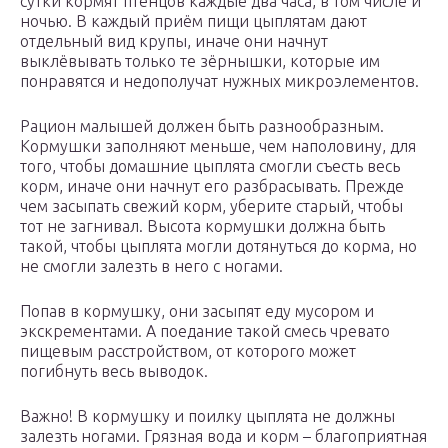
сутки кормят птенцов каждые два часа, в том числе и
ночью. В каждый приём пищи цыплятам дают
отдельный вид крупы, иначе они начнут
выклёвывать только те зёрнышки, которые им
понравятся и недополучат нужных микроэлементов.
Рацион малышей должен быть разнообразным.
Кормушки заполняют меньше, чем наполовину, для
того, чтобы домашние цыплята смогли съесть весь
корм, иначе они начнут его разбрасывать. Прежде
чем засыпать свежий корм, уберите старый, чтобы
тот не загнивал. Высота кормушки должна быть
такой, чтобы цыплята могли дотянуться до корма, но
не смогли залезть в него с ногами.
Попав в кормушку, они засыпят еду мусором и
экскрементами. А поедание такой смесь чревато
пищевым расстройством, от которого может
погибнуть весь выводок.
Важно! В кормушку и поилку цыплята не должны
залезть ногами. Грязная вода и корм – благоприятная