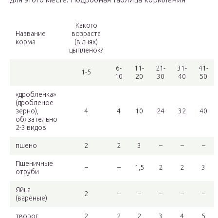
Какого
Название
возраста
корма
(в днях)
цыпленок?
6-
11-
21-
31-
41-
1-5
10
20
30
40
50
«дробленка»
(дробленое
зерно),
4
4
10
24
32
40
обязательно
2-3 видов
пшено
2
2
3
–
–
–
Пшеничные
–
–
1,5
2
2
3
отруби
Яйца
2
–
–
–
–
–
(вареные)
творог
2
2
2
3
4
5