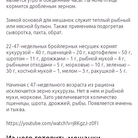
является утро и обеденные часы. На ночь птица
кормится дробленым зерном.
Зимой основой для мешанок служит теплый рыбный
или мясной бульон. Также применима подогретая
сыворотка, пахта, обрат.
22-47-недельных бройлерных несушек кормят
кукурузой – 40 г, пшеницей – 20 г, картофелем – 50 г,
шротом – 11 г, дрожжами – 1 г, рыбной мукой – 4 г,
рыбными отходами – 5 г, морковью – 10 г, зеленью –
30 г, костной мукой – 1, мелом – 3 г, ракушкой – 5 г.
Начиная с 47-недельного возраста из рациона
исключается зерно кукурузы. Нет в нем и рыбной
муки, моркови. Зато увеличивается количество
пшеницы, шрота, дрожжей, рыбы. Появляется ячмень
и тыква.
https://youtube.com/watch?v=j8KgzJ-z0FI